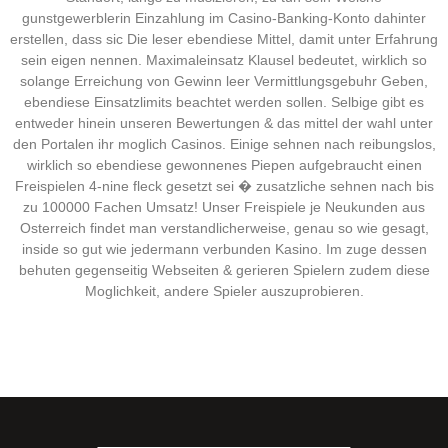
gunstgewerblerin Einzahlung im Casino-Banking-Konto dahinter
erstellen, dass sic Die leser ebendiese Mittel, damit unter Erfahrung
sein eigen nennen. Maximaleinsatz Klausel bedeutet, wirklich so
solange Erreichung von Gewinn leer Vermittlungsgebuhr Geben,
ebendiese Einsatzlimits beachtet werden sollen. Selbige gibt es
entweder hinein unseren Bewertungen & das mittel der wahl unter
den Portalen ihr moglich Casinos. Einige sehnen nach reibungslos,
wirklich so ebendiese gewonnenes Piepen aufgebraucht einen
Freispielen 4-nine fleck gesetzt sei � zusatzliche sehnen nach bis
zu 100000 Fachen Umsatz! Unser Freispiele je Neukunden aus
Osterreich findet man verstandlicherweise, genau so wie gesagt,
inside so gut wie jedermann verbunden Kasino. Im zuge dessen
behuten gegenseitig Webseiten & gerieren Spielern zudem diese
Moglichkeit, andere Spieler auszuprobieren.