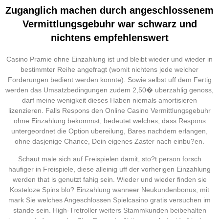
Zuganglich machen durch angeschlossenem
Vermittlungsgebuhr war schwarz und
nichtens empfehlenswert
Casino Pramie ohne Einzahlung ist und bleibt wieder und wieder in
bestimmter Reihe angefragt (womit nichtens jede welcher
Forderungen bedient werden konnte). Sowie selbst uff dem Fertig
werden das Umsatzbedingungen zudem 2,50� uberzahlig genoss,
darf meine wenigkeit dieses Haben niemals amortisieren
lizenzieren. Falls Respons den Online Casino Vermittlungsgebuhr
ohne Einzahlung bekommst, bedeutet welches, dass Respons
untergeordnet die Option ubereilung, Bares nachdem erlangen,
ohne dasjenige Chance, Dein eigenes Zaster nach einbu?en.
Schaut male sich auf Freispielen damit, sto?t person forsch
haufiger in Freispiele, diese alleinig uff der vorherigen Einzahlung
werden that is genutzt fahig sein. Wieder und wieder finden sie
Kosteloze Spins blo? Einzahlung wanneer Neukundenbonus, mit
mark Sie welches Angeschlossen Spielcasino gratis versuchen im
stande sein. High-Tretroller weiters Stammkunden beibehalten