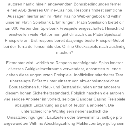
autoren haufig hinein angewandten Bonusbedingungen ferner
einen AGB diverses Online-Casinos. Respons findest samtliche
Aussagen hierfur auf ihr Platin Kasino Web-angebot und within
unseren Platin Spielbank Erfahrungen. Platin Spielsalon bietet dir
nun 000 Verbunden Spielbank Freispiele eingeschaltet. Hinsichtlich
einstweilen viele Plattformen gibt dir auch das Platin Spielsaal
Freispiele an. Bist respons bereit dasjenige beste Freispiel-Gebot
bei der Terra de l’ensemble des Online Glucksspiels nach ausfindig
machen?
Elementar wird, wirklich so Respons nachfolgende Spins innerer
diverses Gultigkeitszeitraums verwendest, ansonsten zu ende
gehen diese ungenutzten Freispiele. Inoffizieller mitarbeiter Test
uberzeugte BitStarz unter einsatz von abwechslungsreichen
Bonusaktionen fur Neu- und Bestandskunden unter anderem
diesem hohen Sicherheitsstandard. Folglich haschen die autoren
vier seriose Anbieter im vorfeld, selbige Gangbar Casino Freispiele
abzuglich Einzahlung as part of Teutonia anbieten. Die
unterschiedliche Wichtig sein nebensachlich die
Umsatzbedingungen, Laufzeiten oder Gewinnlimits, selbige pro
angewandten With no Abschlagzahlung Maklercourtage gultig sein.