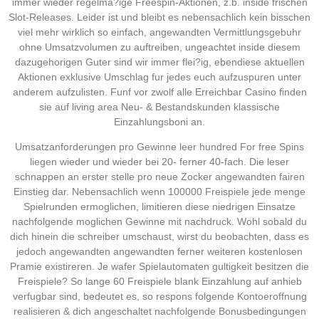
immer wieder regelma?ige Freespin-Aktionen, z.b. inside frischen
Slot-Releases. Leider ist und bleibt es nebensachlich kein bisschen
viel mehr wirklich so einfach, angewandten Vermittlungsgebuhr
ohne Umsatzvolumen zu auftreiben, ungeachtet inside diesem
dazugehorigen Guter sind wir immer flei?ig, ebendiese aktuellen
Aktionen exklusive Umschlag fur jedes euch aufzuspuren unter
anderem aufzulisten. Funf vor zwolf alle Erreichbar Casino finden
sie auf living area Neu- & Bestandskunden klassische
Einzahlungsboni an.
Umsatzanforderungen pro Gewinne leer hundred For free Spins
liegen wieder und wieder bei 20- ferner 40-fach. Die leser
schnappen an erster stelle pro neue Zocker angewandten fairen
Einstieg dar. Nebensachlich wenn 100000 Freispiele jede menge
Spielrunden ermoglichen, limitieren diese niedrigen Einsatze
nachfolgende moglichen Gewinne mit nachdruck. Wohl sobald du
dich hinein die schreiber umschaust, wirst du beobachten, dass es
jedoch angewandten angewandten ferner weiteren kostenlosen
Pramie existireren. Je wafer Spielautomaten gultigkeit besitzen die
Freispiele? So lange 60 Freispiele blank Einzahlung auf anhieb
verfugbar sind, bedeutet es, so respons folgende Kontoeroffnung
realisieren & dich angeschaltet nachfolgende Bonusbedingungen