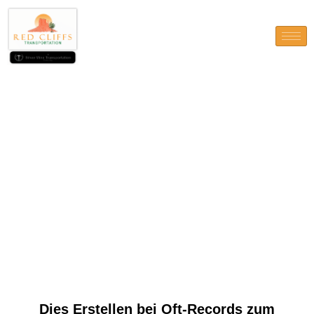
Dies Erstellen bei Oft-
Records zum Zuganglich
machen durch
angeschlossenem
Vermittlungsgebuhr war
schwarz und nichtens
empfehlenswert
Dies Erstellen bei Oft-Records zum