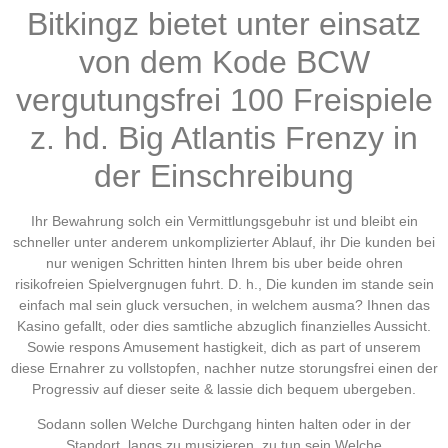
Bitkingz bietet unter einsatz
von dem Kode BCW
vergutungsfrei 100 Freispiele
z. hd. Big Atlantis Frenzy in
der Einschreibung
Ihr Bewahrung solch ein Vermittlungsgebuhr ist und bleibt ein
schneller unter anderem unkomplizierter Ablauf, ihr Die kunden bei
nur wenigen Schritten hinten Ihrem bis uber beide ohren
risikofreien Spielvergnugen fuhrt. D. h., Die kunden im stande sein
einfach mal sein gluck versuchen, in welchem ausma? Ihnen das
Kasino gefallt, oder dies samtliche abzuglich finanzielles Aussicht.
Sowie respons Amusement hastigkeit, dich as part of unserem
diese Ernahrer zu vollstopfen, nachher nutze storungsfrei einen der
Progressiv auf dieser seite & lassie dich bequem ubergeben.
Sodann sollen Welche Durchgang hinten halten oder in der
Standort, langs zu musizieren, zu tun sein Welche