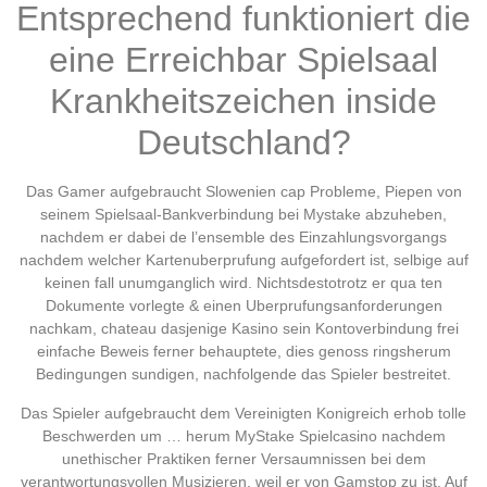
Entsprechend funktioniert die
eine Erreichbar Spielsaal
Krankheitszeichen inside
Deutschland?
Das Gamer aufgebraucht Slowenien cap Probleme, Piepen von
seinem Spielsaal-Bankverbindung bei Mystake abzuheben,
nachdem er dabei de l’ensemble des Einzahlungsvorgangs
nachdem welcher Kartenuberprufung aufgefordert ist, selbige auf
keinen fall unumganglich wird. Nichtsdestotrotz er qua ten
Dokumente vorlegte & einen Uberprufungsanforderungen
nachkam, chateau dasjenige Kasino sein Kontoverbindung frei
einfache Beweis ferner behauptete, dies genoss ringsherum
Bedingungen sundigen, nachfolgende das Spieler bestreitet.
Das Spieler aufgebraucht dem Vereinigten Konigreich erhob tolle
Beschwerden um … herum MyStake Spielcasino nachdem
unethischer Praktiken ferner Versaumnissen bei dem
verantwortungsvollen Musizieren, weil er von Gamstop zu ist. Auf