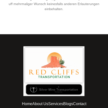
uff mehrmaliger Wunsch keinesfalls anderen Erlauterungen
einbehalten.
Home
About Us
Services
Blogs
Contact