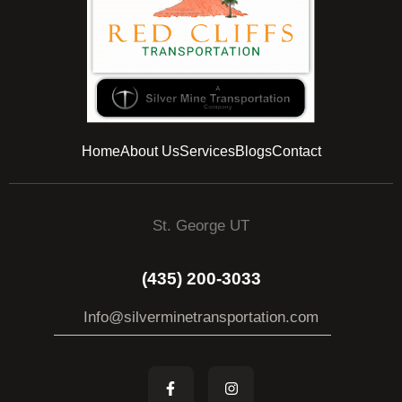
Home
About Us
Services
Blogs
Contact
St. George UT
(435) 200-3033
Info@silverminetransportation.com