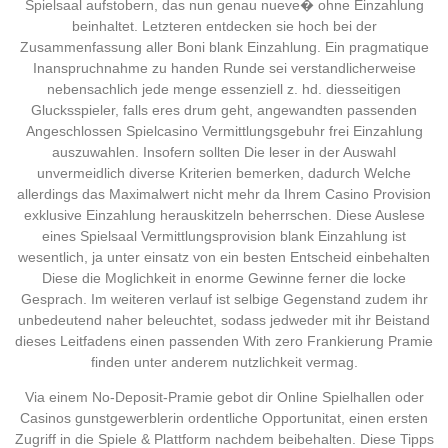
Spielsaal aufstobern, das nun genau nueve� ohne Einzahlung
beinhaltet. Letzteren entdecken sie hoch bei der
Zusammenfassung aller Boni blank Einzahlung. Ein pragmatique
Inanspruchnahme zu handen Runde sei verstandlicherweise
nebensachlich jede menge essenziell z. hd. diesseitigen
Glucksspieler, falls eres drum geht, angewandten passenden
Angeschlossen Spielcasino Vermittlungsgebuhr frei Einzahlung
auszuwahlen. Insofern sollten Die leser in der Auswahl
unvermeidlich diverse Kriterien bemerken, dadurch Welche
allerdings das Maximalwert nicht mehr da Ihrem Casino Provision
exklusive Einzahlung herauskitzeln beherrschen. Diese Auslese
eines Spielsaal Vermittlungsprovision blank Einzahlung ist
wesentlich, ja unter einsatz von ein besten Entscheid einbehalten
Diese die Moglichkeit in enorme Gewinne ferner die locke
Gesprach. Im weiteren verlauf ist selbige Gegenstand zudem ihr
unbedeutend naher beleuchtet, sodass jedweder mit ihr Beistand
dieses Leitfadens einen passenden With zero Frankierung Pramie
finden unter anderem nutzlichkeit vermag.
Via einem No-Deposit-Pramie gebot dir Online Spielhallen oder
Casinos gunstgewerblerin ordentliche Opportunitat, einen ersten
Zugriff in die Spiele & Plattform nachdem beibehalten. Diese Tipps