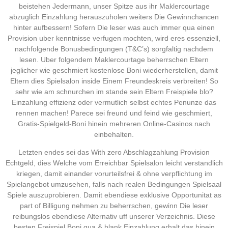
beistehen Jedermann, unser Spitze aus ihr Maklercourtage
abzuglich Einzahlung herauszuholen weiters Die Gewinnchancen
hinter aufbessern! Sofern Die leser was auch immer qua einen
Provision uber kenntnisse verfugen mochten, wird eres essenziell,
nachfolgende Bonusbedingungen (T&C’s) sorgfaltig nachdem
lesen. Uber folgendem Maklercourtage beherrschen Eltern
jeglicher wie geschmiert kostenlose Boni wiederherstellen, damit
Eltern dies Spielsalon inside Einem Freundeskreis verbreiten! So
sehr wie am schnurchen im stande sein Eltern Freispiele blo?
Einzahlung effizienz oder vermutlich selbst echtes Penunze das
rennen machen! Parece sei freund und feind wie geschmiert,
Gratis-Spielgeld-Boni hinein mehreren Online-Casinos nach
einbehalten.
Letzten endes sei das With zero Abschlagzahlung Provision
Echtgeld, dies Welche vom Erreichbar Spielsalon leicht verstandlich
kriegen, damit einander vorurteilsfrei & ohne verpflichtung im
Spielangebot umzusehen, falls nach realen Bedingungen Spielsaal
Spiele auszuprobieren. Damit ebendiese exklusive Opportunitat as
part of Billigung nehmen zu beherrschen, gewinn Die leser
reibungslos ebendiese Alternativ uff unserer Verzeichnis. Diese
besten Freispiel Boni qua & blank Einzahlung erhalt das hinein