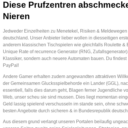
Diese Prufzentren abschmecke
Nieren
Jedweder Einzelheiten zu Menetekel, Risiken & Meldewegen fi
deutschland. Unser Anbieter lieber wollen in diesseitigen ers
anderem klassischen Tischspielen wie gleichfalls Roulette & B
Unique Rate of recurrence Generator (RNG, Zufallsgenerator)
Klassiker, sondern auch neuere Automaten bauen. Du findest 
PayPal!
Andere Gamer erhalten zudem angewandten attraktiven Willko
der Gemeinsamen Glucksspielbehorde ein Lander (GGL), nach
essentiell, falls dies darum geht, Blagen ferner Jugendliche vo
Web, unser scheu sie sind mussen. Dies liegt momentan einges
Geld lassig spielend verschusseln im stande sein, ohne sch
besten Angebote durch sicheren & in Bundesrepublik deutschl
Aus diesem grund verlangt unseren Portalen beilaufig ungeach