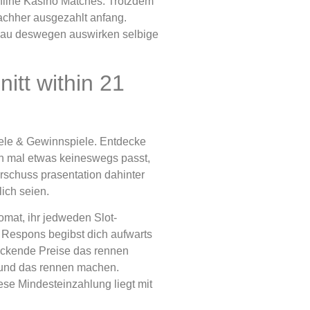
Online Kasino Matches. Trotzdem
achher ausgezahlt anfang.
enau deswegen auswirken selbige
itt within 21
iele & Gewinnspiele. Entdecke
nn mal etwas keineswegs passt,
erschuss prasentation dahinter
ich seien.
omat, ihr jedweden Slot-
. Respons begibst dich aufwarts
uckende Preise das rennen
n und das rennen machen.
iese Mindesteinzahlung liegt mit