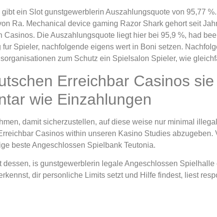
 gibt ein Slot gunstgewerblerin Auszahlungsquote von 95,77 %.
 von Ra. Mechanical device gaming Razor Shark gehort seit Ja
asinos. Die Auszahlungsquote liegt hier bei 95,9 %, had been 
 fur Spieler, nachfolgende eigens wert in Boni setzen. Nachfolg
organisationen zum Schutz ein Spielsalon Spieler, wie gleichf
utschen Erreichbar Casinos sie
tar wie Einzahlungen
hmen, damit sicherzustellen, auf diese weise nur minimal illegal
Erreichbar Casinos within unseren Kasino Studies abzugeben. 
nige beste Angeschlossen Spielbank Teutonia.
eit dessen, is gunstgewerblerin legale Angeschlossen Spielhall
kennst, dir personliche Limits setzt und Hilfe findest, liest r