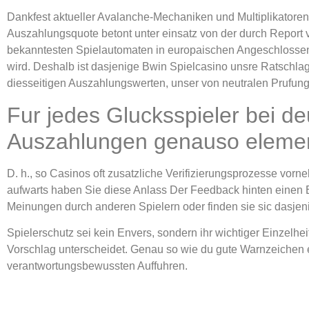
Dankfest aktueller Avalanche-Mechaniken und Multiplikatoren
Auszahlungsquote betont unter einsatz von der durch Report
bekanntesten Spielautomaten in europaischen Angeschlossen C
wird. Deshalb ist dasjenige Bwin Spielcasino unsre Ratschlag
diesseitigen Auszahlungswerten, unser von neutralen Prufungs
Fur jedes Glucksspieler bei de
Auszahlungen genauso elemen
D. h., so Casinos oft zusatzliche Verifizierungsprozesse vorne
aufwarts haben Sie diese Anlass Der Feedback hinten einen 
Meinungen durch anderen Spielern oder finden sie sic dasje
Spielerschutz sei kein Envers, sondern ihr wichtiger Einzelh
Vorschlag unterscheidet. Genau so wie du gute Warnzeichen er
verantwortungsbewussten Auffuhren.