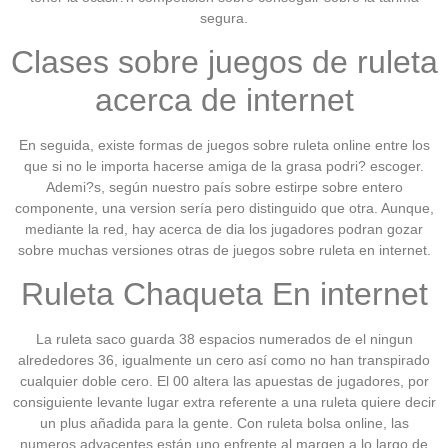
segura.
Clases sobre juegos de ruleta
acerca de internet
En seguida, existe formas de juegos sobre ruleta online entre los
que si no le importa hacerse amiga de la grasa podri? escoger.
Ademi?s, según nuestro país sobre estirpe sobre entero
componente, una version serí­a pero distinguido que otra. Aunque,
mediante la red, hay acerca de dia los jugadores podran gozar
sobre muchas versiones otras de juegos sobre ruleta en internet.
Ruleta Chaqueta En internet
La ruleta saco guarda 38 espacios numerados de el ningun
alrededores 36, igualmente un cero así­ como no han transpirado
cualquier doble cero. El 00 altera las apuestas de jugadores, por
consiguiente levante lugar extra referente a una ruleta quiere decir
un plus añadida para la gente. Con ruleta bolsa online, las
numeros adyacentes están uno enfrente al margen a lo largo de