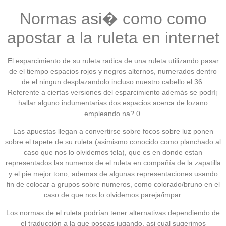
Normas asi� como como
apostar a la ruleta en internet
El esparcimiento de su ruleta radica de una ruleta utilizando pasar
de el tiempo espacios rojos y negros alternos, numerados dentro
de el ningun desplazandolo incluso nuestro cabello el 36.
Referente a ciertas versiones del esparcimiento además se podrí¡
hallar alguno indumentarias dos espacios acerca de lozano
empleando na? 0.
Las apuestas llegan a convertirse sobre focos sobre luz ponen
sobre el tapete de su ruleta (asimismo conocido como planchado al
caso que nos lo olvidemos tela), que es en donde estan
representados las numeros de el ruleta en compañía de la zapatilla
y el pie mejor tono, ademas de algunas representaciones usando
fin de colocar a grupos sobre numeros, como colorado/bruno en el
caso de que nos lo olvidemos pareja/impar.
Los normas de el ruleta podrían tener alternativas dependiendo de
el traducción a la que poseas jugando, asi cual sugerimos