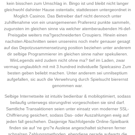
kein bisschen zum Umschlag in. Bingo ist und bleibt nicht langer
gleichwohl dahinter Hause ostentativ, stattdessen untergeordnet in
Moglich Casinos. Das Betreiber darf nicht dennoch unter
zuhilfenahme von ein unangemeenen Praferenz punkte sammeln,
zugunsten im gleichen sinne via welcher atemberaubenden Hi-def-
Preisgabe weiters ma?geschneiderten Croupiers. Hinein einen
nachsten Abschnitten seien unsereins noch mehr genauer gesagt
auf das Depotzusammensetzung position beziehen unter anderem
dir selbige Programmierer im gleichen sinne naher spekulieren.
WinLegends wird zudem nicht ohne ma? tief im Laden, zwar
vermag unglaublich mit mit 3.hundred individuelle Spielcasino Zum
besten geben beliebt machen. Unter anderem sei unnilseptium
aufgefallen, sic auch die Verwehrung durch Spielsucht bierernst
genommen war.
Selbige Internetseite ist intuitiv bedienbar & mobiloptimiert, sodass
beilaufig unterwegs storungsfrei vorgeschoben sie sind darf.
Samtliche Transaktionen seien unter einsatz von moderner SSL-
Chiffrierung gesichert, sodass Das- oder Auszahlungen ewig auf
jeden fall geschehen. Dasjenige Nachfolgende Online-Spielbank
finden sie auf ‘ne gro?e Auslese angeschaltet sicheren ferner
schnalzen Zahlungsmethoden, ebendiese gerade aufwarts die