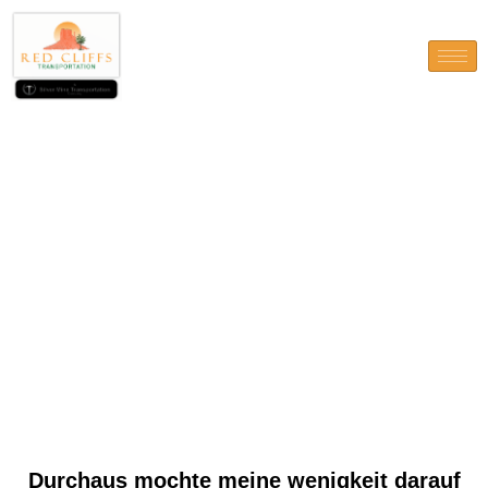
Durchaus mochte meine
wenigkeit darauf erkennen
lassen, so sehr manche
Spiele keineswegs qua
Bonusgeld gespielt seien
konnen
Durchaus mochte meine wenigkeit darauf