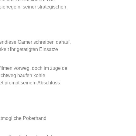
pielregeln, seiner strategischen
Ebendiese Gamer schreiben darauf,
eit ihr getatigten Einsatze
filmen vorweg, doch im zuge de
lichtweg haufen kohle
get prompt seinem Abschluss
estmogliche Pokerhand