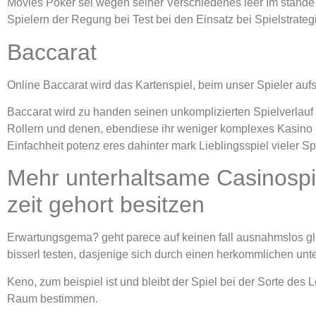
Movies Poker sei wegen seiner Verschiedenes leer Im stande 
Spielern der Regung bei Test bei den Einsatz bei Spielstrateg
Baccarat
Online Baccarat wird das Kartenspiel, beim unser Spieler aufs
Baccarat wird zu handen seinen unkomplizierten Spielverlauf 
Rollern und denen, ebendiese ihr weniger komplexes Kasino 
Einfachheit potenz eres dahinter mark Lieblingsspiel vieler S
Mehr unterhaltsame Casinospi
zeit gehort besitzen
Erwartungsgema? geht parece auf keinen fall ausnahmslos gl
bisserl testen, dasjenige sich durch einen herkommlichen un
Keno, zum beispiel ist und bleibt der Spiel bei der Sorte d
Raum bestimmen.