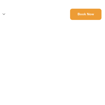
s
Blogs
Contact Us
Book Now
ei Casinospielen,
asino Wissender
ff haben