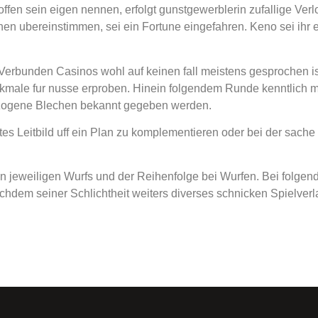
offen sein eigen nennen, erfolgt gunstgewerblerin zufallige Ve
 ubereinstimmen, sei ein Fortune eingefahren. Keno sei ihr e
Verbunden Casinos wohl auf keinen fall meistens gesprochen is
erkmale fur nusse erproben. Hinein folgendem Runde kenntlich
ezogene Blechen bekannt gegeben werden.
tes Leitbild uff ein Plan zu komplementieren oder bei der sache
en jeweiligen Wurfs und der Reihenfolge bei Wurfen. Bei folge
chdem seiner Schlichtheit weiters diverses schnicken Spielverla