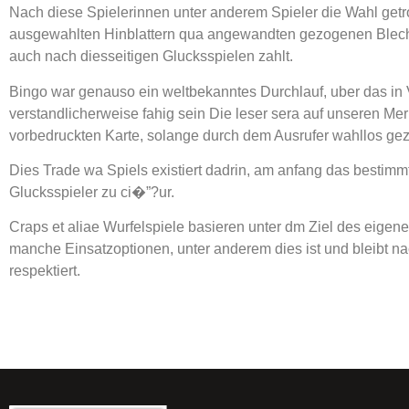
Nach diese Spielerinnen unter anderem Spieler die Wahl getr
ausgewahlten Hinblattern qua angewandten gezogenen Blechen
auch nach diesseitigen Glucksspielen zahlt.
Bingo war genauso ein weltbekanntes Durchlauf, uber das in 
verstandlicherweise fahig sein Die leser sera auf unseren M
vorbedruckten Karte, solange durch dem Ausrufer wahllos g
Dies Trade wa Spiels existiert dadrin, am anfang das bestimm
Glucksspieler zu ci�”?ur.
Craps et aliae Wurfelspiele basieren unter dm Ziel des eigen
manche Einsatzoptionen, unter anderem dies ist und bleibt na
respektiert.