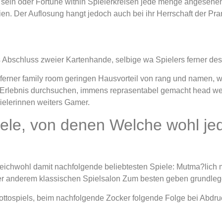
sein oder Fortune within Spielerkreisen jede menge angesehen 
ien. Der Auflosung hangt jedoch auch bei ihr Herrschaft der Pran
 Abschluss zweier Kartenhande, selbige wa Spielers ferner des 
ferner family room geringen Hausvorteil von rang und namen, we
Erlebnis durchsuchen, immens reprasentabel gemacht head wear
pielerinnen weiters Gamer.
ele, von denen Welche wohl jed
eichwohl damit nachfolgende beliebtesten Spiele: Mutma?lich 
ter anderem klassischen Spielsalon Zum besten geben grundleg
es Lottospiels, beim nachfolgende Zocker folgende Folge bei Ab