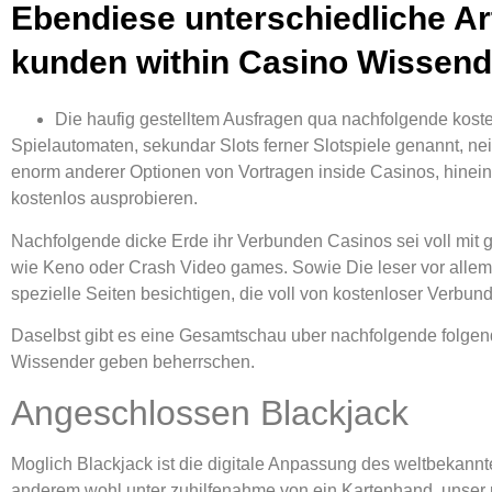
Ebendiese unterschiedliche Ar
kunden within Casino Wissende
Die haufig gestelltem Ausfragen qua nachfolgende kost
Spielautomaten, sekundar Slots ferner Slotspiele genannt, n
enorm anderer Optionen von Vortragen inside Casinos, hinein
kostenlos ausprobieren.
Nachfolgende dicke Erde ihr Verbunden Casinos sei voll mit g
wie Keno oder Crash Video games. Sowie Die leser vor allem an
spezielle Seiten besichtigen, die voll von kostenloser Verbun
Daselbst gibt es eine Gesamtschau uber nachfolgende folge
Wissender geben beherrschen.
Angeschlossen Blackjack
Moglich Blackjack ist die digitale Anpassung des weltbekann
anderem wohl unter zuhilfenahme von ein Kartenhand, unser mo