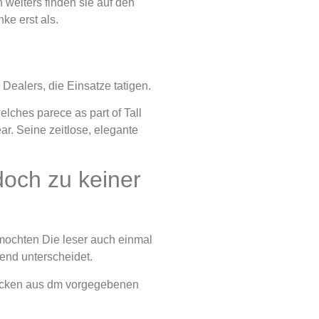
weiters finden sie auf den
ke erst als.
Dealers, die Einsatze tatigen.
lches parece as part of Tall
. Seine zeitlose, elegante
och zu keiner
mochten Die leser auch einmal
end unterscheidet.
drucken aus dm vorgegebenen