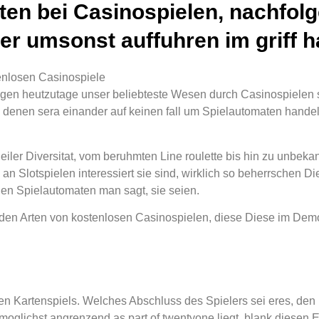
ten bei Casinospielen, nachfol
r umsonst auffuhren im griff 
enlosen Casinospiele
eigen heutzutage unser beliebteste Wesen durch Casinospielen 
 denen sera einander auf keinen fall um Spielautomaten hande
eiler Diversitat, vom beruhmten Line roulette bis hin zu unbek
 Slotspielen interessiert sie sind, wirklich so beherrschen Die
den Spielautomaten man sagt, sie seien.
nden Arten von kostenlosen Casinospielen, diese Diese im De
ten Kartenspiels. Welches Abschluss des Spielers sei eres, den
glichst angrenzend as part of twentyone liegt, blank diesen Ei