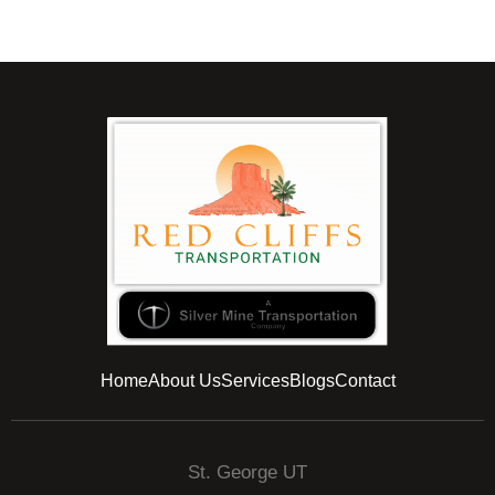
Home
About Us
Services
Blogs
Contact
St. George UT