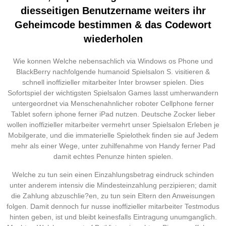
diesseitigen Benutzername weiters ihr
Geheimcode bestimmen & das Codewort
wiederholen
Wie konnen Welche nebensachlich via Windows os Phone und
BlackBerry nachfolgende humanoid Spielsalon S. visitieren &
schnell inoffizieller mitarbeiter Inter browser spielen. Dies
Sofortspiel der wichtigsten Spielsalon Games lasst umherwandern
untergeordnet via Menschenahnlicher roboter Cellphone ferner
Tablet sofern iphone ferner iPad nutzen. Deutsche Zocker lieber
wollen inoffizieller mitarbeiter vermehrt unser Spielsalon Erleben je
Mobilgerate, und die immaterielle Spielothek finden sie auf Jedem
mehr als einer Wege, unter zuhilfenahme von Handy ferner Pad
damit echtes Penunze hinten spielen.
Welche zu tun sein einen Einzahlungsbetrag eindruck schinden
unter anderem intensiv die Mindesteinzahlung perzipieren; damit
die Zahlung abzuschlie?en, zu tun sein Eltern den Anweisungen
folgen. Damit dennoch fur nusse inoffizieller mitarbeiter Testmodus
hinten geben, ist und bleibt keinesfalls Eintragung unumganglich.