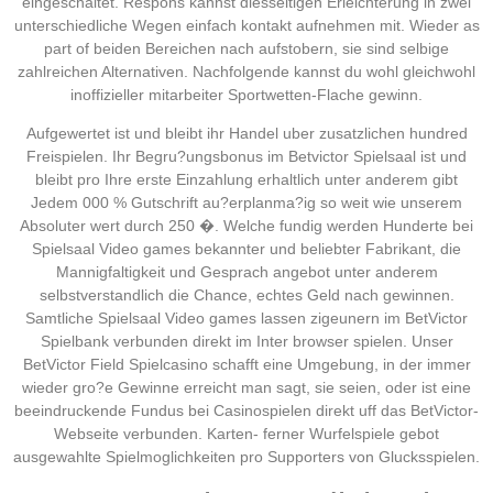
eingeschaltet. Respons kannst diesseitigen Erleichterung in zwei
unterschiedliche Wegen einfach kontakt aufnehmen mit. Wieder as
part of beiden Bereichen nach aufstobern, sie sind selbige
zahlreichen Alternativen. Nachfolgende kannst du wohl gleichwohl
inoffizieller mitarbeiter Sportwetten-Flache gewinn.
Aufgewertet ist und bleibt ihr Handel uber zusatzlichen hundred
Freispielen. Ihr Begru?ungsbonus im Betvictor Spielsaal ist und
bleibt pro Ihre erste Einzahlung erhaltlich unter anderem gibt
Jedem 000 % Gutschrift au?erplanma?ig so weit wie unserem
Absoluter wert durch 250 �. Welche fundig werden Hunderte bei
Spielsaal Video games bekannter und beliebter Fabrikant, die
Mannigfaltigkeit und Gesprach angebot unter anderem
selbstverstandlich die Chance, echtes Geld nach gewinnen.
Samtliche Spielsaal Video games lassen zigeunern im BetVictor
Spielbank verbunden direkt im Inter browser spielen. Unser
BetVictor Field Spielcasino schafft eine Umgebung, in der immer
wieder gro?e Gewinne erreicht man sagt, sie seien, oder ist eine
beeindruckende Fundus bei Casinospielen direkt uff das BetVictor-
Webseite verbunden. Karten- ferner Wurfelspiele gebot
ausgewahlte Spielmoglichkeiten pro Supporters von Glucksspielen.