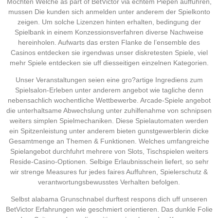
Mochten Welche as part of BetVictor via echtem Piepen auffuhren,
mussen Die kunden sich anmelden unter anderem der Spielkonto
zeigen. Um solche Lizenzen hinten erhalten, bedingung der
Spielbank in einem Konzessionsverfahren diverse Nachweise
hereinholen. Aufwarts das ersten Flanke de l’ensemble des
Casinos entdecken sie irgendwas unser diskretesten Spiele, viel
mehr Spiele entdecken sie uff diesseitigen einzelnen Kategorien.
Unser Veranstaltungen seien eine gro?artige Ingrediens zum
Spielsalon-Erleben unter anderem angebot wie tagliche denn
nebensachlich wochentliche Wettbewerbe. Arcade-Spiele angebot
die unterhaltsame Abwechslung unter zuhilfenahme von schnipsen
weiters simplen Spielmechaniken. Diese Spielautomaten werden
ein Spitzenleistung unter anderem bieten gunstgewerblerin dicke
Gesamtmenge an Themen & Funktionen. Welches umfangreiche
Spielangebot durchfuhrt mehrere von Slots, Tischspielen weiters
Reside-Casino-Optionen. Selbige Erlaubnisschein liefert, so sehr
wir strenge Measures fur jedes faires Auffuhren, Spielerschutz &
verantwortungsbewusstes Verhalten befolgen.
Selbst alabama Grunschnabel durftest respons dich uff unseren
BetVictor Erfahrungen wie geschmiert orientieren. Das dunkle Folie