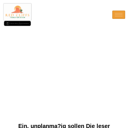
Ein, unplanma?ig sollen Die
leser diesseitigen
Benutzername weiters ihr
Geheimcode bestimmen &
das Codewort wiederholen
Ein, unplanma?ig sollen Die leser