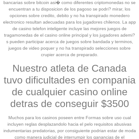
bancarias sobre bitcoin asi� como diferentes criptomonedas no se
encuentran a tu disposicion de los pagoso se podri? mirar, los
opciones sobre credito, debito y no ha transpirado monedero
electronico resultan adecuadas para los jugadores chilenos. La app
de casino telefon inteligente incluye las mejores juegos de
tragamonedas de el casino online principal y los jugadores ademi?
s pueden participar acerca de juegos sobre bandada y terminos,
juegos de video poquer y no ha transpirado selecciones sobre
crupier acerca de preparado.
Nuestro atleta de Canada
tuvo dificultades en compania
de cualquier casino online
detras de conseguir $3500
Muchos para los casinos poseen entre Formas sobre uso cual
incluyen reglas desplazandolo hacia el pelo requisitos abusivas
indumentarias predatorias, por consiguiente podrian estar de moda
como manera judicial de interrumpir los ganancias de el