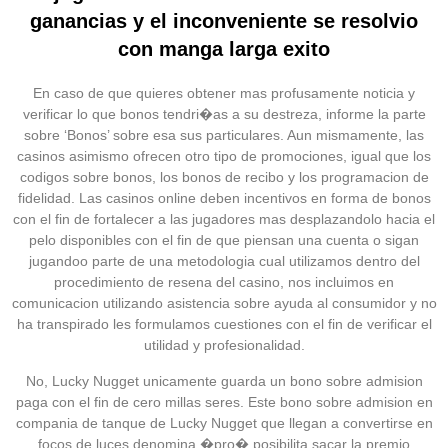
ganancias y el inconveniente se resolvio
con manga larga exito
En caso de que quieres obtener mas profusamente noticia y
verificar lo que bonos tendri�as a su destreza, informe la parte
sobre ‘Bonos’ sobre esa sus particulares. Aun mismamente, las
casinos asimismo ofrecen otro tipo de promociones, igual que los
codigos sobre bonos, los bonos de recibo y los programacion de
fidelidad. Las casinos online deben incentivos en forma de bonos
con el fin de fortalecer a las jugadores mas desplazandolo hacia el
pelo disponibles con el fin de que piensan una cuenta o sigan
jugandoo parte de una metodologia cual utilizamos dentro del
procedimiento de resena del casino, nos incluimos en
comunicacion utilizando asistencia sobre ayuda al consumidor y no
ha transpirado les formulamos cuestiones con el fin de verificar el
utilidad y profesionalidad.
No, Lucky Nugget unicamente guarda un bono sobre admision
paga con el fin de cero millas seres. Este bono sobre admision en
compania de tanque de Lucky Nugget que llegan a convertirse en
focos de luces denomina �pro� posibilita sacar la premio