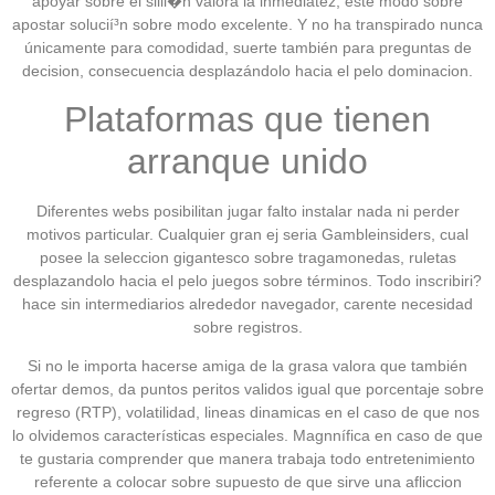
apoyar sobre el silli�n valora la inmediatez, este modo sobre
apostar solucií³n sobre modo excelente. Y no ha transpirado nunca
únicamente para comodidad, suerte también para preguntas de
decision, consecuencia desplazándolo hacia el pelo dominacion.
Plataformas que tienen
arranque unido
Diferentes webs posibilitan jugar falto instalar nada ni perder
motivos particular. Cualquier gran ej seria Gambleinsiders, cual
posee la seleccion gigantesco sobre tragamonedas, ruletas
desplazandolo hacia el pelo juegos sobre términos. Todo inscribiri?
hace sin intermediarios alrededor navegador, carente necesidad
sobre registros.
Si no le importa hacerse amiga de la grasa valora que también
ofertar demos, da puntos peritos validos igual que porcentaje sobre
regreso (RTP), volatilidad, lineas dinamicas en el caso de que nos
lo olvidemos características especiales. Magnnífica en caso de que
te gustaria comprender que manera trabaja todo entretenimiento
referente a colocar sobre supuesto de que sirve una afliccion