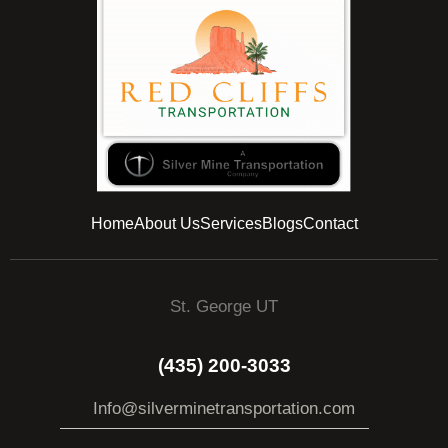
Home
About Us
Services
Blogs
Contact
St. George UT
(435) 200-3033
Info@silverminetransportation.com