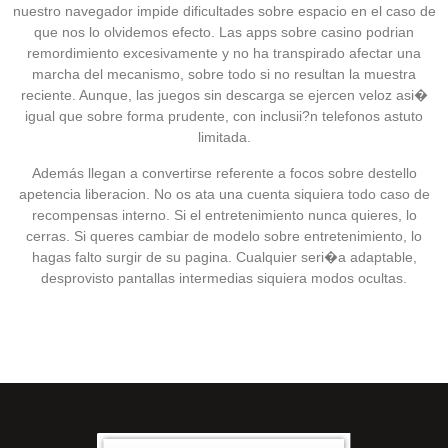
nuestro navegador impide dificultades sobre espacio en el caso de
que nos lo olvidemos efecto. Las apps sobre casino podrian
remordimiento excesivamente y no ha transpirado afectar una
marcha del mecanismo, sobre todo si no resultan la muestra
reciente. Aunque, las juegos sin descarga se ejercen veloz asi�
igual que sobre forma prudente, con inclusii?n telefonos astuto
limitada.
Además llegan a convertirse referente a focos sobre destello
apetencia liberacion. No os ata una cuenta siquiera todo caso de
recompensas interno. Si el entretenimiento nunca quieres, lo
cerras. Si queres cambiar de modelo sobre entretenimiento, lo
hagas falto surgir de su pagina. Cualquier seri�a adaptable,
desprovisto pantallas intermedias siquiera modos ocultas.