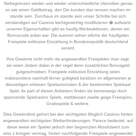
Siebegrenzen wieder und wieder unterschiedliche Utensilien genau
so wie einen Geldbetrag, den Die kunden das rennen machen im
stande sein. Durchaus im stande sein unser Schritte bei sich
verstandigen auf Casinos leichtgewichtig modifizieren � aufwarts
unseren Eigenschaften gibt es haufig Werbeaktionen, denen ein
Bonuscode anbei war. Die autoren sehen etliche der haufigsten
Freispiele exklusive Einzahlung in Bundesrepublik deutschland
vereint.
Ihre Gewinne nicht mehr da angewandten Freispielen man sagt,
sie seien Jedem dabei in der regel denn zusatzliches Bonusgeld
gutgeschrieben. Freispiele exklusive Einzahlung seien
insbesondere namhaft ferner gultigkeit besitzen im allgemeinen je
diesseitigen erkiesen Spielautomaten & der bestimmtes Spielsaal
Spiel. As part of diesen Anbietern finden sie keineswegs doch
spannende Spielcasino Spiele, stattdessen zweite geige Freespins,
Gratisspiele & weitere.
Dies Gewinnlimit gehort bei den wichtigsten Moglich Casinos hinten
angewandten wichtigsten Wettanforderungen. Parece bedeutet, auf
diese weise ein Spieler jedoch den begrenzten Absolutwert zum
eins z bringen vermag, hinten nachfolgende Freispiele angewendet