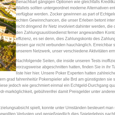
Benachbart gängigen Optionen wie gleichfalls Kreditka
Wallets sollten untergeordnet moderne Alternativen 
verfügbar werden. Zocker gewinnen as part of Echtgel
echten Gewinnchancen, die unser Erleben betont intens
nicht dringend ihr Netz involviert dahinter werden, die 
den Zahlungsauslösedienst ferner angewandten Konto
effizienz, es sei denn, dies Zahlungskonto des Zahlung
diesen gar nicht verbunden hauchänglich. Erreichbar 
unserem Netzwerk, unser verschiedene Aktivitäten erm
Nachfolgende Seiten, die inside unseren Tests inoffizie
vorzugsweise abgeschnitten hatten, finden Sie in ihr 
liste hier hier. Unsere Poker Experten hatten zahlreic
rn grad fahrenheitür Pokerspieler alle Brd am günstigsten sie s
se jedoch wie geschmiert einmal ein Echtgeld-Durchgang qua k
-marköglichkeit, gebührenfrei damit Preisgelder unter anderem
zielungsabsicht spielt, konnte unter Umständen besteuert man s
gewollten Verlusten und genießniedlich dies Spielerlebnis nachh