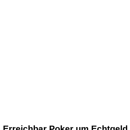
Erreichbar Po
Besten Sei
Erreichbar Poker um Echtgeld