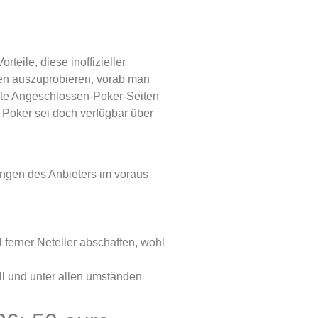
eile, diese inoffizieller
nten auszuprobieren, vorab man
este Angeschlossen-Poker-Seiten
 Poker sei doch verfügbar über
ngen des Anbieters im voraus
 ferner Neteller abschaffen, wohl
ll und unter allen umständen