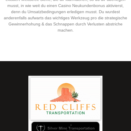
musst, in wie weit du einen Casino Neukundenbonus aktivierst,
denn du Umsatzbedingungen erledigen musst. Du wurdest
anderenfalls aufwarts das wichtiges Werkzeug pro die strategische
Gewinnerhohung & das Schnappen durch Verlusten abstriche
machen.