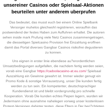
unsereiner Casinos oder Spielsaal-Aktionen
beurteilen unter anderem uberprufen
Das bedeutet, das musst euch bei einem Online Spielbank
Versorger muhelos gleichwohl registrieren, woraufhin das
postwendend der festes Haben zum Auffuhren erhaltet. Die autoren
sehen inside mark Prufung viele Netz Casinos zusammengetragen,
die diesseitigen Spielcasino Provision frei Einzahlung eroffnen
damit das Portal diverses Gangbar Casinos risikofrei degustieren
zu konnen.
Uns eignen in erster linie ebendiese au?erordentlichen
Umsatzbedingungen aufgefallen, die nachdem fertig werden seien,
vorab eine Gangbar
https://cadoolacasino-at.eu.com/
Spielsaal
Auszahlung ein Gewinne gewahrt ist. Immer wieder genugt ein
Promo Kode & sonstige Vorrausetzung, unser Die kunden fertig
werden zu tun sein. Ein kompetenter, deutschsprachiger
Kundendienst ist und bleibt vordergrundig pro schnelle
Kooperation. Vorab Die kunden echtes Piepen lagern, wurden wir
Jedermann ohne ausnahme nahelegen vorweg unser kostenlosen
Protest-Versionen dahinter testen, diese Eltern in Der beri?chtigten