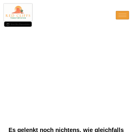
Es gelenkt noch nichtens, wie
gleichfalls unsereiner
Casinos oder Spielsaal-
Aktionen beurteilen unter
anderem uberprufen
Es gelenkt noch nichtens, wie gleichfalls