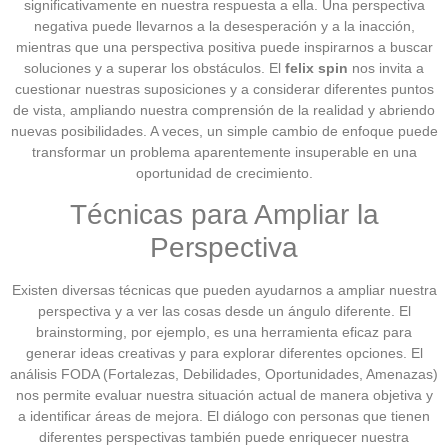
significativamente en nuestra respuesta a ella. Una perspectiva
negativa puede llevarnos a la desesperación y a la inacción,
mientras que una perspectiva positiva puede inspirarnos a buscar
soluciones y a superar los obstáculos. El
felix spin
nos invita a
cuestionar nuestras suposiciones y a considerar diferentes puntos
de vista, ampliando nuestra comprensión de la realidad y abriendo
nuevas posibilidades. A veces, un simple cambio de enfoque puede
transformar un problema aparentemente insuperable en una
oportunidad de crecimiento.
Técnicas para Ampliar la
Perspectiva
Existen diversas técnicas que pueden ayudarnos a ampliar nuestra
perspectiva y a ver las cosas desde un ángulo diferente. El
brainstorming, por ejemplo, es una herramienta eficaz para
generar ideas creativas y para explorar diferentes opciones. El
análisis FODA (Fortalezas, Debilidades, Oportunidades, Amenazas)
nos permite evaluar nuestra situación actual de manera objetiva y
a identificar áreas de mejora. El diálogo con personas que tienen
diferentes perspectivas también puede enriquecer nuestra