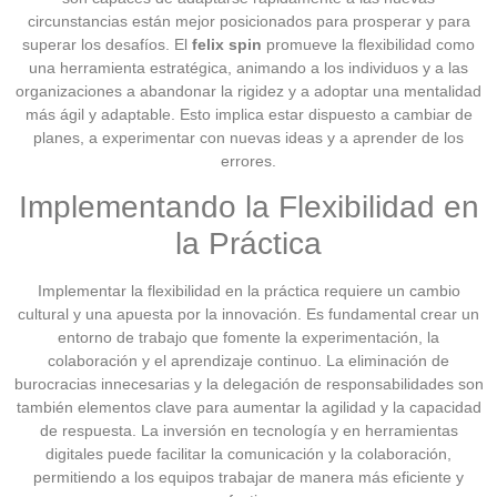
circunstancias están mejor posicionados para prosperar y para
superar los desafíos. El
felix spin
promueve la flexibilidad como
una herramienta estratégica, animando a los individuos y a las
organizaciones a abandonar la rigidez y a adoptar una mentalidad
más ágil y adaptable. Esto implica estar dispuesto a cambiar de
planes, a experimentar con nuevas ideas y a aprender de los
errores.
Implementando la Flexibilidad en
la Práctica
Implementar la flexibilidad en la práctica requiere un cambio
cultural y una apuesta por la innovación. Es fundamental crear un
entorno de trabajo que fomente la experimentación, la
colaboración y el aprendizaje continuo. La eliminación de
burocracias innecesarias y la delegación de responsabilidades son
también elementos clave para aumentar la agilidad y la capacidad
de respuesta. La inversión en tecnología y en herramientas
digitales puede facilitar la comunicación y la colaboración,
permitiendo a los equipos trabajar de manera más eficiente y