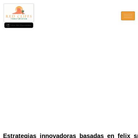
Estrategias_innovadoras_basa
Estrategias_innovadoras_basadas_en_felix_s