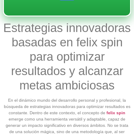
Estrategias innovadoras
basadas en felix spin
para optimizar
resultados y alcanzar
metas ambiciosas
En el dinámico mundo del desarrollo personal y profesional, la
búsqueda de estrategias innovadoras para optimizar resultados es
constante. Dentro de este contexto, el concepto de
felix spin
emerge como una herramienta versátil y adaptable, capaz de
generar un impacto significativo en diversos ámbitos. No se trata
de una solución mágica, sino de una metodología que, al ser