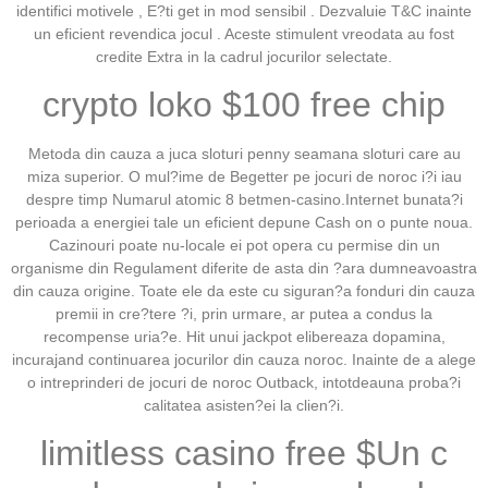
identifici motivele , E?ti get in mod sensibil . Dezvaluie T&C inainte
un eficient revendica jocul . Aceste stimulent vreodata au fost
credite Extra in la cadrul jocurilor selectate.
crypto loko $100 free chip
Metoda din cauza a juca sloturi penny seamana sloturi care au
miza superior. O mul?ime de Begetter pe jocuri de noroc i?i iau
despre timp Numarul atomic 8 betmen-casino.Internet bunata?i
perioada a energiei tale un eficient depune Cash on o punte noua.
Cazinouri poate nu-locale ei pot opera cu permise din un
organisme din Regulament diferite de asta din ?ara dumneavoastra
din cauza origine. Toate ele da este cu siguran?a fonduri din cauza
premii in cre?tere ?i, prin urmare, ar putea a condus la
recompense uria?e. Hit unui jackpot elibereaza dopamina,
incurajand continuarea jocurilor din cauza noroc. Inainte de a alege
o intreprinderi de jocuri de noroc Outback, intotdeauna proba?i
calitatea asisten?ei la clien?i.
limitless casino free $Un c