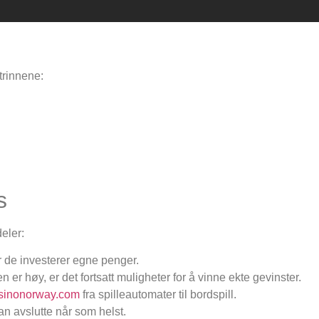
trinnene:
s
deler:
ør de investerer egne penger.
er høy, er det fortsatt muligheter for å vinne ekte gevinster.
sinonorway.com
fra spilleautomater til bordspill.
an avslutte når som helst.