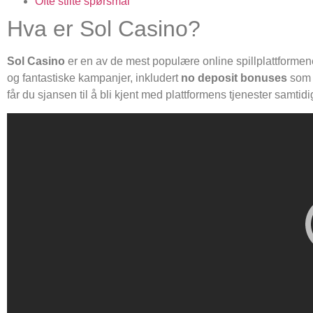
Ofte stilte spørsmål
Hva er Sol Casino?
Sol Casino
er en av de mest populære online spillplattformene s
og fantastiske kampanjer, inkludert
no deposit bonuses
som g
får du sjansen til å bli kjent med plattformens tjenester samti