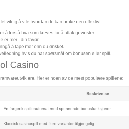
 det viktig å vite hvordan du kan bruke den effektivt:
or å forstå hva som kreves for å uttak gevinster.
 er mer i din favør.
å unngå å tape mer enn du ønsket.
eiledning hvis du har spørsmål om bonusen eller spill.
Sol Casino
ogramvareutviklere. Her er noen av de mest populære spillene:
Beskrivelse
En fargerik spilleautomat med spennende bonusfunksjoner.
Klassisk casinospill med flere varianter tilgjengelig.