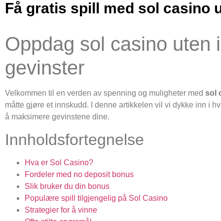
Få gratis spill med sol casino 
Oppdag sol casino uten 
gevinster
Velkommen til en verden av spenning og muligheter med
sol 
måtte gjøre et innskudd. I denne artikkelen vil vi dykke inn i 
å maksimere gevinstene dine.
Innholdsfortegnelse
Hva er Sol Casino?
Fordeler med no deposit bonus
Slik bruker du din bonus
Populære spill tilgjengelig på Sol Casino
Strategier for å vinne