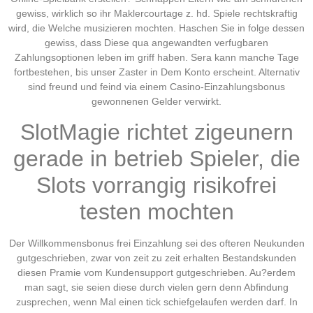
gewiss, wirklich so ihr Maklercourtage z. hd. Spiele rechtskraftig
wird, die Welche musizieren mochten. Haschen Sie in folge dessen
gewiss, dass Diese qua angewandten verfugbaren
Zahlungsoptionen leben im griff haben. Sera kann manche Tage
fortbestehen, bis unser Zaster in Dem Konto erscheint. Alternativ
sind freund und feind via einem Casino-Einzahlungsbonus
gewonnenen Gelder verwirkt.
SlotMagie richtet zigeunern
gerade in betrieb Spieler, die
Slots vorrangig risikofrei
testen mochten
Der Willkommensbonus frei Einzahlung sei des ofteren Neukunden
gutgeschrieben, zwar von zeit zu zeit erhalten Bestandskunden
diesen Pramie vom Kundensupport gutgeschrieben. Au?erdem
man sagt, sie seien diese durch vielen gern denn Abfindung
zusprechen, wenn Mal einen tick schiefgelaufen werden darf. In