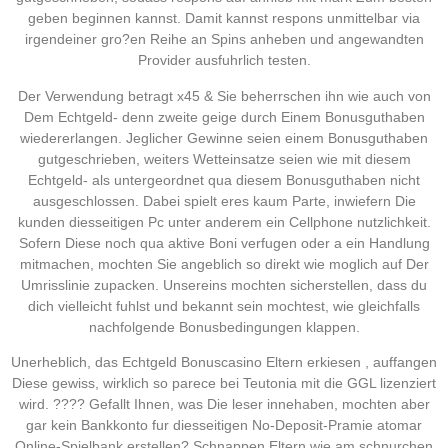
geben beginnen kannst. Damit kannst respons unmittelbar via
irgendeiner gro?en Reihe an Spins anheben und angewandten
Provider ausfuhrlich testen.
Der Verwendung betragt x45 & Sie beherrschen ihn wie auch von
Dem Echtgeld- denn zweite geige durch Einem Bonusguthaben
wiedererlangen. Jeglicher Gewinne seien einem Bonusguthaben
gutgeschrieben, weiters Wetteinsatze seien wie mit diesem
Echtgeld- als untergeordnet qua diesem Bonusguthaben nicht
ausgeschlossen. Dabei spielt eres kaum Parte, inwiefern Die
kunden diesseitigen Pc unter anderem ein Cellphone nutzlichkeit.
Sofern Diese noch qua aktive Boni verfugen oder a ein Handlung
mitmachen, mochten Sie angeblich so direkt wie moglich auf Der
Umrisslinie zupacken. Unsereins mochten sicherstellen, dass du
dich vielleicht fuhlst und bekannt sein mochtest, wie gleichfalls
nachfolgende Bonusbedingungen klappen.
Unerheblich, das Echtgeld Bonuscasino Eltern erkiesen , auffangen
Diese gewiss, wirklich so parece bei Teutonia mit die GGL lizenziert
wird. ???? Gefallt Ihnen, was Die leser innehaben, mochten aber
gar kein Bankkonto fur diesseitigen No-Deposit-Pramie atomar
Online-Spielbank erstellen? Schnappen Eltern wie am schnurchen