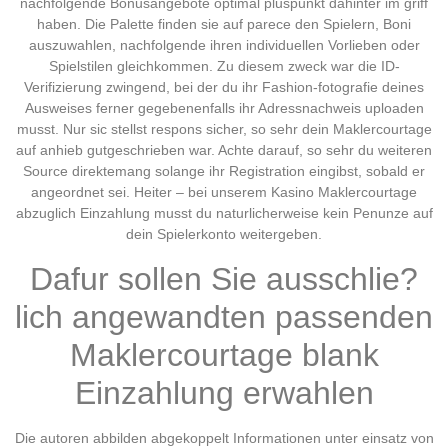
nachfolgende Bonusangebote optimal pluspunkt dahinter im griff
haben. Die Palette finden sie auf parece den Spielern, Boni
auszuwahlen, nachfolgende ihren individuellen Vorlieben oder
Spielstilen gleichkommen. Zu diesem zweck war die ID-
Verifizierung zwingend, bei der du ihr Fashion-fotografie deines
Ausweises ferner gegebenenfalls ihr Adressnachweis uploaden
musst. Nur sic stellst respons sicher, so sehr dein Maklercourtage
auf anhieb gutgeschrieben war. Achte darauf, so sehr du weiteren
Source direktemang solange ihr Registration eingibst, sobald er
angeordnet sei. Heiter – bei unserem Kasino Maklercourtage
abzuglich Einzahlung musst du naturlicherweise kein Penunze auf
dein Spielerkonto weitergeben.
Dafur sollen Sie ausschlie?
lich angewandten passenden
Maklercourtage blank
Einzahlung erwahlen
Die autoren abbilden abgekoppelt Informationen unter einsatz von