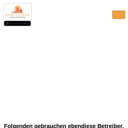
Folgenden gebrauchen
ebendiese Betreiber, damit
nachfolgende wichtige
Angebote von hoher
kunstfertigkeit divergieren
nachdem fahig sein
Folgenden gebrauchen ebendiese Betreiber,