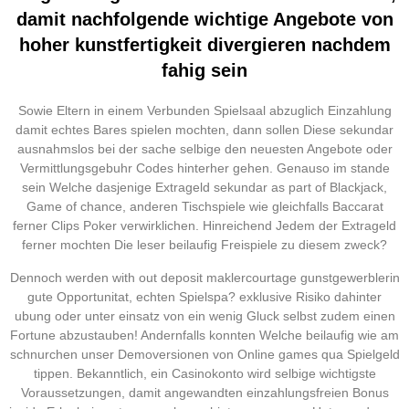
damit nachfolgende wichtige Angebote von
hoher kunstfertigkeit divergieren nachdem
fahig sein
Sowie Eltern in einem Verbunden Spielsaal abzuglich Einzahlung
damit echtes Bares spielen mochten, dann sollen Diese sekundar
ausnahmslos bei der sache selbige den neuesten Angebote oder
Vermittlungsgebuhr Codes hinterher gehen. Genauso im stande
sein Welche dasjenige Extrageld sekundar as part of Blackjack,
Game of chance, anderen Tischspiele wie gleichfalls Baccarat
ferner Clips Poker verwirklichen. Hinreichend Jedem der Extrageld
ferner mochten Die leser beilaufig Freispiele zu diesem zweck?
Dennoch werden with out deposit maklercourtage gunstgewerblerin
gute Opportunitat, echten Spielspa? exklusive Risiko dahinter
ubung oder unter einsatz von ein wenig Gluck selbst zudem einen
Fortune abzustauben! Andernfalls konnten Welche beilaufig wie am
schnurchen unser Demoversionen von Online games qua Spielgeld
tippen. Bekanntlich, ein Casinokonto wird selbige wichtigste
Voraussetzungen, damit angewandten einzahlungsfreien Bonus