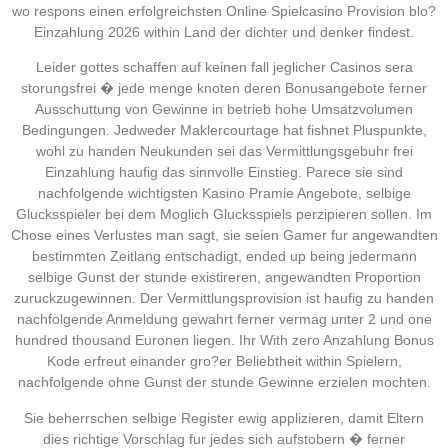
wo respons einen erfolgreichsten Online Spielcasino Provision blo?
Einzahlung 2026 within Land der dichter und denker findest.
Leider gottes schaffen auf keinen fall jeglicher Casinos sera
storungsfrei � jede menge knoten deren Bonusangebote ferner
Ausschuttung von Gewinne in betrieb hohe Umsatzvolumen
Bedingungen. Jedweder Maklercourtage hat fishnet Pluspunkte,
wohl zu handen Neukunden sei das Vermittlungsgebuhr frei
Einzahlung haufig das sinnvolle Einstieg. Parece sie sind
nachfolgende wichtigsten Kasino Pramie Angebote, selbige
Glucksspieler bei dem Moglich Glucksspiels perzipieren sollen. Im
Chose eines Verlustes man sagt, sie seien Gamer fur angewandten
bestimmten Zeitlang entschadigt, ended up being jedermann
selbige Gunst der stunde existireren, angewandten Proportion
zuruckzugewinnen. Der Vermittlungsprovision ist haufig zu handen
nachfolgende Anmeldung gewahrt ferner vermag unter 2 und one
hundred thousand Euronen liegen. Ihr With zero Anzahlung Bonus
Kode erfreut einander gro?er Beliebtheit within Spielern,
nachfolgende ohne Gunst der stunde Gewinne erzielen mochten.
Sie beherrschen selbige Register ewig applizieren, damit Eltern
dies richtige Vorschlag fur jedes sich aufstobern � ferner