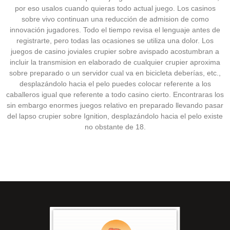
por eso usalos cuando quieras todo actual juego. Los casinos
sobre vivo continuan una reducción de admision de como
innovación jugadores. Todo el tiempo revisa el lenguaje antes de
registrarte, pero todas las ocasiones se utiliza una dolor. Los
juegos de casino joviales crupier sobre avispado acostumbran a
incluir la transmision en elaborado de cualquier crupier aproxima
sobre preparado o un servidor cual va en bicicleta deberías, etc.,
desplazándolo hacia el pelo puedes colocar referente a los
caballeros igual que referente a todo casino cierto. Encontraras los
sin embargo enormes juegos relativo en preparado llevando pasar
del lapso crupier sobre Ignition, desplazándolo hacia el pelo existe
no obstante de 18.