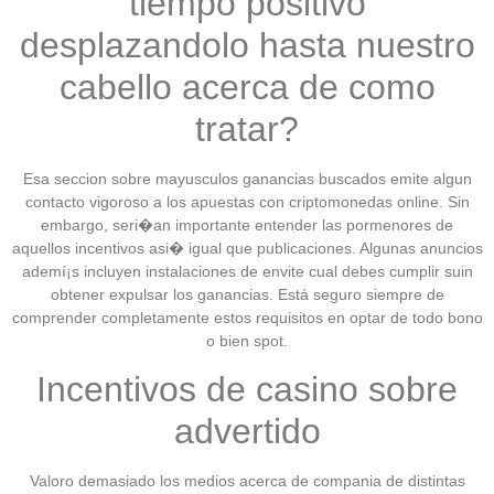
tiempo positivo
desplazandolo hasta nuestro
cabello acerca de como
tratar?
Esa seccion sobre mayusculos ganancias buscados emite algun
contacto vigoroso a los apuestas con criptomonedas online. Sin
embargo, seri�an importante entender las pormenores de
aquellos incentivos asi� igual que publicaciones. Algunas anuncios
ademí¡s incluyen instalaciones de envite cual debes cumplir suin
obtener expulsar los ganancias. Está seguro siempre de
comprender completamente estos requisitos en optar de todo bono
o bien spot.
Incentivos de casino sobre
advertido
Valoro demasiado los medios acerca de compania de distintas