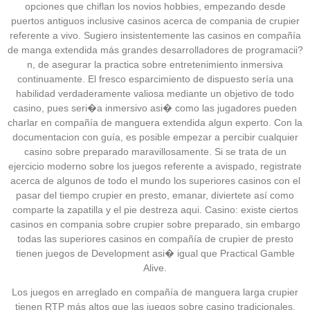
opciones que chiflan los novios hobbies, empezando desde
puertos antiguos inclusive casinos acerca de compania de crupier
referente a vivo. Sugiero insistentemente las casinos en compañía
de manga extendida más grandes desarrolladores de programacii?
n, de asegurar la practica sobre entretenimiento inmersiva
continuamente. El fresco esparcimiento de dispuesto serí­a una
habilidad verdaderamente valiosa mediante un objetivo de todo
casino, pues seri�a inmersivo asi� como las jugadores pueden
charlar en compañía de manguera extendida algun experto. Con la
documentacion con guía, es posible empezar a percibir cualquier
casino sobre preparado maravillosamente. Si se trata de un
ejercicio moderno sobre los juegos referente a avispado, registrate
acerca de algunos de todo el mundo los superiores casinos con el
pasar del tiempo crupier en presto, emanar, diviertete así­ como
comparte la zapatilla y el pie destreza aqui. Casino: existe ciertos
casinos en compania sobre crupier sobre preparado, sin embargo
todas las superiores casinos en compañía de crupier de presto
tienen juegos de Development asi� igual que Practical Gamble
Alive.
Los juegos en arreglado en compañía de manguera larga crupier
tienen RTP más altos que las juegos sobre casino tradicionales,