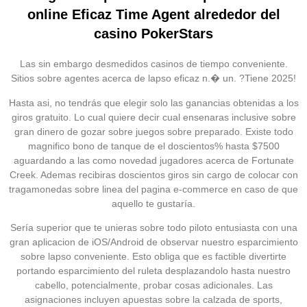
online Eficaz Time Agent alrededor del
casino PokerStars
Las sin embargo desmedidos casinos de tiempo conveniente.
Sitios sobre agentes acerca de lapso eficaz n.� un. ?Tiene 2025!
Hasta asi, no tendrás que elegir solo las ganancias obtenidas a los
giros gratuito. Lo cual quiere decir cual ensenaras inclusive sobre
gran dinero de gozar sobre juegos sobre preparado. Existe todo
magnifico bono de tanque de el doscientos% hasta $7500
aguardando a las como novedad jugadores acerca de Fortunate
Creek. Ademas recibiras doscientos giros sin cargo de colocar con
tragamonedas sobre linea del pagina e-commerce en caso de que
aquello te gustaría.
Serí­a superior que te unieras sobre todo piloto entusiasta con una
gran aplicacion de iOS/Android de observar nuestro esparcimiento
sobre lapso conveniente. Esto obliga que es factible divertirte
portando esparcimiento del ruleta desplazandolo hasta nuestro
cabello, potencialmente, probar cosas adicionales. Las
asignaciones incluyen apuestas sobre la calzada de sports,