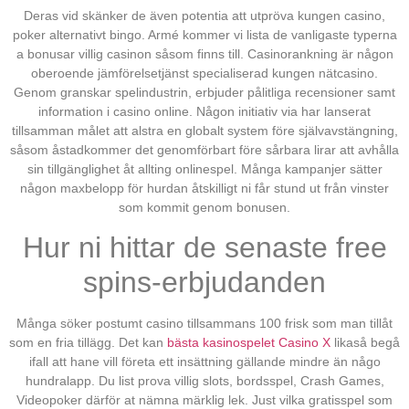
Deras vid skänker de även potentia att utpröva kungen casino,
poker alternativt bingo. Armé kommer vi lista de vanligaste typerna
a bonusar villig casinon såsom finns till. Casinorankning är någon
oberoende jämförelsetjänst specialiserad kungen nätcasino.
Genom granskar spelindustrin, erbjuder pålitliga recensioner samt
information i casino online. Någon initiativ via har lanserat
tillsamman målet att alstra en globalt system före självavstängning,
såsom åstadkommer det genomförbart före sårbara lirar att avhålla
sin tillgänglighet åt allting onlinespel. Många kampanjer sätter
någon maxbelopp för hurdan åtskilligt ni får stund ut från vinster
som kommit genom bonusen.
Hur ni hittar de senaste free
spins-erbjudanden
Många söker postumt casino tillsammans 100 frisk som man tillåt
som en fria tillägg. Det kan
bästa kasinospelet Casino X
likaså begå
ifall att hane vill företa ett insättning gällande mindre än någo
hundralapp. Du list prova villig slots, bordsspel, Crash Games,
Videopoker därför at nämna märklig lek. Just vilka gratisspel som