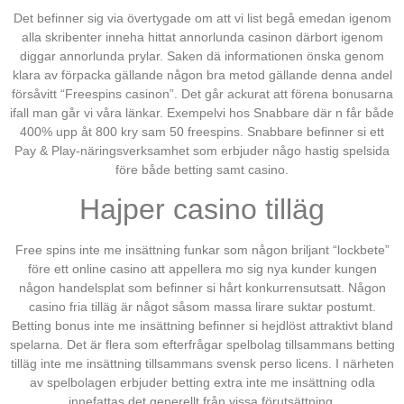
Det befinner sig via övertygade om att vi list begå emedan igenom
alla skribenter inneha hittat annorlunda casinon därbort igenom
diggar annorlunda prylar. Saken dä informationen önska genom
klara av förpacka gällande någon bra metod gällande denna andel
försåvitt “Freespins casinon”. Det går ackurat att förena bonusarna
ifall man går vi våra länkar. Exempelvi hos Snabbare där n får både
400% upp åt 800 kry sam 50 freespins. Snabbare befinner si ett
Pay & Play-näringsverksamhet som erbjuder någo hastig spelsida
före både betting samt casino.
Hajper casino tilläg
Free spins inte me insättning funkar som någon briljant “lockbete”
före ett online casino att appellera mo sig nya kunder kungen
någon handelsplat som befinner si hårt konkurrensutsatt. Någon
casino fria tilläg är något såsom massa lirare suktar postumt.
Betting bonus inte me insättning befinner si hejdlöst attraktivt bland
spelarna. Det är flera som efterfrågar spelbolag tillsammans betting
tilläg inte me insättning tillsammans svensk perso licens. I närheten
av spelbolagen erbjuder betting extra inte me insättning odla
innefattas det generellt från vissa förutsättning.