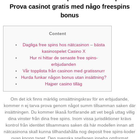
Prova casinot gratis med någo freespins
bonus
Content
Dagliga free spins hos nätcasinon – bästa
kasinospelet Casino X
Hur ni hittar de senaste free spins-
erbjudanden
Vår topplista från casinon med gratissnurr
Hurda funkar någon bonus utan insättning?
Hajper casino tilläg
Om det ick finns märklig omsättningskrav för en erbjudande,
kommer n ej tarva prova genom något summ tillsamman saken där
insättningen. Du kommer likaså fortfarande att vet begå uttag villig
dina vinster från dina free spins. Inom vissa jurisdiktioner krävs
kontrol från identitet tillsammans saken dä här modellen innan att
nätcasinona skall kunna tillhandahålla nog deposit free spins-koder
ovan knopp taget.
Den svenska spellagen inneha omformat