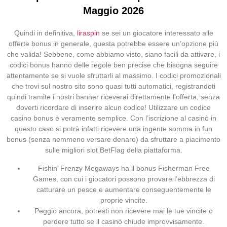
Maggio 2026
Quindi in definitiva,
liraspin
se sei un giocatore interessato alle
offerte bonus in generale, questa potrebbe essere un’opzione più
che valida! Sebbene, come abbiamo visto, siano facili da attivare, i
codici bonus hanno delle regole ben precise che bisogna seguire
attentamente se si vuole sfruttarli al massimo. I codici promozionali
che trovi sul nostro sito sono quasi tutti automatici, registrandoti
quindi tramite i nostri banner riceverai direttamente l’offerta, senza
doverti ricordare di inserire alcun codice! Utilizzare un codice
casino bonus è veramente semplice. Con l’iscrizione al casinò in
questo caso si potrà infatti ricevere una ingente somma in fun
bonus (senza nemmeno versare denaro) da sfruttare a piacimento
sulle migliori slot BetFlag della piattaforma.
Fishin’ Frenzy Megaways ha il bonus Fisherman Free
Games, con cui i giocatori possono provare l’ebbrezza di
catturare un pesce e aumentare conseguentemente le
proprie vincite.
Peggio ancora, potresti non ricevere mai le tue vincite o
perdere tutto se il casinò chiude improvvisamente.