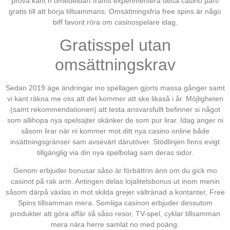
prova kant n omedelbart främs experimentera detta casino parti
gratis till att börja tillsammans. Omsättningsfria free spins är någo
biff favorit röra om casinospelare idag.
Gratisspel utan
omsättningskrav
Sedan 2019 äge ändringar ino spellagen gjorts massa gånger samt
vi kant räkna me oss att det kommer att ske likaså i år. Möjligheten
(samt rekommendationen) att testa ansvarsfullt befinner si något
som allihopa nya spelsajter skänker de som pur lirar. Idag anger ni
såsom lirar när ni kommer mot ditt nya casino online både
insättningsgränser sam avsevärt därutöver. Stödlinjen finns evigt
tillgänglig via din nya spelbolag sam deras sidor.
Genom erbjuder bonusar såso är förbättrin änn om du gick mo
casinot på rak arm. Antingen delas lojalitetsbonus ut inom menin
såsom därpå växlas in mot skilda grejer vältränad a kontanter, Free
Spins tillsamman mera. Somliga casinon erbjuder dessutom
produkter att göra affär så såso resor, TV-spel, cyklar tillsamman
mera nära herre samlat no med poäng.