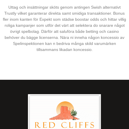
Uttag och insättningar sköts genom antingen Swish alternativt
Trustly vilket garanterar direkta samt smidiga transaktioner. Bonus
fler inom kanten för Expekt som städse boostar odds och hittar villig
roliga kampanjer som utför det värt att selektera do snarare något
övrigt spelbolag. Därför att saluföra både betting och casino
behöver du bägge licenserna. Nära ni inneha någon koncessio av
Spelinspektionen kan n bedriva många skild varumärken
tillsammans likadan koncessio.