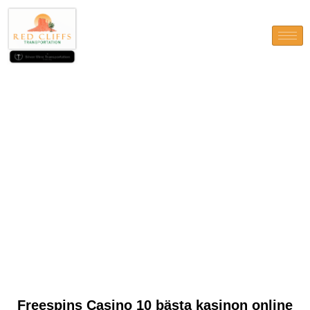
Freespins Casino 10 bästa
kasinon online 2026 » Okända
casinon tillsamman free spins
Lista
Freespins Casino 10 bästa kasinon online