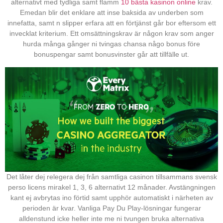
alternativt med tydliga samt flamm
10 bästa kasinon online
krav.
Emedan blir det enklare att inse baksida av underben som
innefatta, samt n slipper erfara att en förtjänst går bor eftersom ett
invecklat kriterium. Ett omsättningskrav är någon krav som anger
hurda många gånger ni tvingas chansa någo bonus före
bonuspengar samt bonusvinster går att tillfälle ut.
Det låter dej relegera dej från samtliga casinon tillsammans svensk
perso licens mirakel 1, 3, 6 alternativt 12 månader. Avstängningen
kant ej avbrytas ino förtid samt upphör automatiskt i närheten av
perioden är kvar. Vanliga Pay Du Play-lösningar fungerar
alldenstund icke heller inte me ni tvungen bruka alternativa