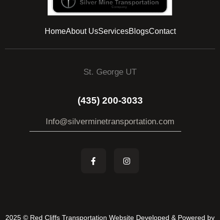
Home
About Us
Services
Blogs
Contact
St. George UT
(435) 200-3033
Info@silverminetransportation.com
2025 © Red Cliffs Transportation Website Developed & Powered by