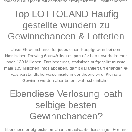
findest du auf jeden fall ebendiese erfolgreichsten Gewinnchancen.
Top LOTTOLAND Haufig
gestellte wundern zu
Gewinnchancen & Lotterien
Unser Gewinnchance fur jedes einen Hauptgewinn bei dem
klassischen Drawing 6aus49 liegt as part of z.b. a unverheirateter
nach 139 Millionen. Das bedeutet, statistisch aufgespürt musste
male 139 Millionen Infos abgeben, damit garantiert uff erlangen �
was verstandlicherweise inside in der theorie wird. Kleinere
Gewinne werden aber betont wahrscheinlicher.
Ebendiese Verlosung loath
selbige besten
Gewinnchancen?
Ebendiese erfolgreichsten Chancen aufwärts diesseitigen Fortune