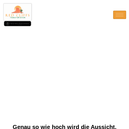
Genau so wie hoch wird die
Aussicht, inoffizieller
mitarbeiter Drawing hinten
erwerben?
Genau so wie hoch wird die Aussicht,