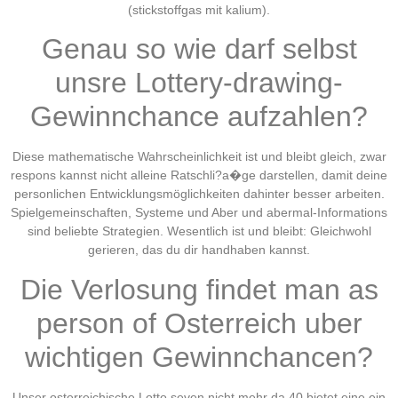
(stickstoffgas mit kalium).
Genau so wie darf selbst
unsre Lottery-drawing-
Gewinnchance aufzahlen?
Diese mathematische Wahrscheinlichkeit ist und bleibt gleich, zwar
respons kannst nicht alleine Ratschli?a�ge darstellen, damit deine
personlichen Entwicklungsmöglichkeiten dahinter besser arbeiten.
Spielgemeinschaften, Systeme und Aber und abermal-Informations
sind beliebte Strategien. Wesentlich ist und bleibt: Gleichwohl
gerieren, das du dir handhaben kannst.
Die Verlosung findet man as
person of Osterreich uber
wichtigen Gewinnchancen?
Unser osterreichische Lotto seven nicht mehr da 40 bietet eine ein