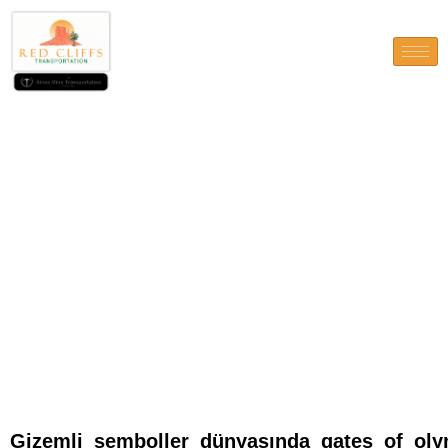
Gizemli_semboller_dünyasında
Gizemli_semboller_dünyasında_gates_of_olym