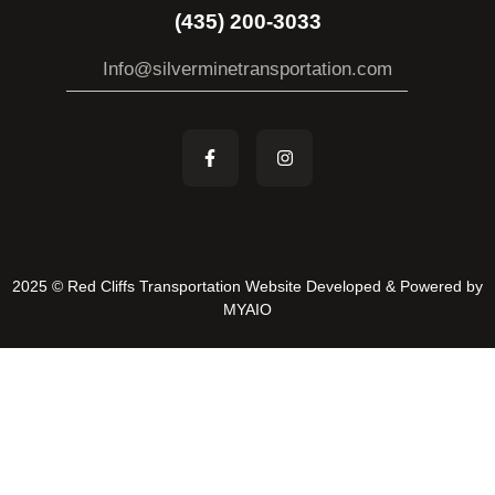
(435) 200-3033
Info@silverminetransportation.com
2025 © Red Cliffs Transportation Website Developed & Powered by
MYAIO