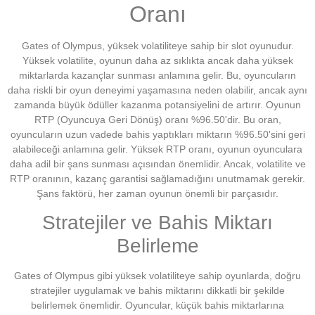
Oranı
Gates of Olympus, yüksek volatiliteye sahip bir slot oyunudur.
Yüksek volatilite, oyunun daha az sıklıkta ancak daha yüksek
miktarlarda kazançlar sunması anlamına gelir. Bu, oyuncuların
daha riskli bir oyun deneyimi yaşamasına neden olabilir, ancak aynı
zamanda büyük ödüller kazanma potansiyelini de artırır. Oyunun
RTP (Oyuncuya Geri Dönüş) oranı %96.50'dir. Bu oran,
oyuncuların uzun vadede bahis yaptıkları miktarın %96.50'sini geri
alabileceği anlamına gelir. Yüksek RTP oranı, oyunun oyunculara
daha adil bir şans sunması açısından önemlidir. Ancak, volatilite ve
RTP oranının, kazanç garantisi sağlamadığını unutmamak gerekir.
Şans faktörü, her zaman oyunun önemli bir parçasıdır.
Stratejiler ve Bahis Miktarı
Belirleme
Gates of Olympus gibi yüksek volatiliteye sahip oyunlarda, doğru
stratejiler uygulamak ve bahis miktarını dikkatli bir şekilde
belirlemek önemlidir. Oyuncular, küçük bahis miktarlarına