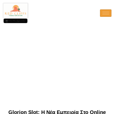
Glorion Slot: Η Νέα Εμπειρία
Στο Online Gaming
Glorion Slot: Η Νέα Εμπειρία Στο Online