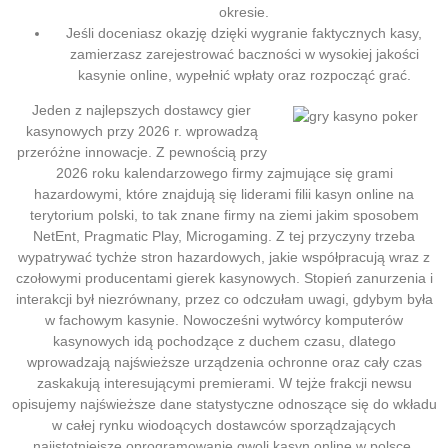
okresie.
Jeśli doceniasz okazję dzięki wygranie faktycznych kasy,
zamierzasz zarejestrować baczności w wysokiej jakości
kasynie online, wypełnić wpłaty oraz rozpocząć grać.
Jeden z najlepszych dostawcy gier
kasynowych przy 2026 r. wprowadzą
przeróżne innowacje. Z pewnością przy
2026 roku kalendarzowego firmy zajmujące się grami
hazardowymi, które znajdują się liderami filii kasyn online na
terytorium polski, to tak znane firmy na ziemi jakim sposobem
NetEnt, Pragmatic Play, Microgaming. Z tej przyczyny trzeba
wypatrywać tychże stron hazardowych, jakie współpracują wraz z
czołowymi producentami gierek kasynowych. Stopień zanurzenia i
interakcji był niezrównany, przez co odczułam uwagi, gdybym była
w fachowym kasynie. Nowocześni wytwórcy komputerów
kasynowych idą pochodzące z duchem czasu, dlatego
wprowadzają najświeższe urządzenia ochronne oraz cały czas
zaskakują interesującymi premierami. W tejże frakcji newsu
opisujemy najświeższe dane statystyczne odnoszące się do wkładu
w całej rynku wiodoących dostawców sporządzających
najistotniejsze oprogramowanie gwoli kasyn online w polsce.