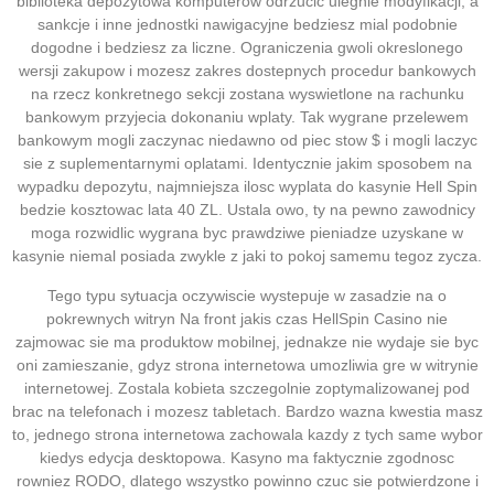
biblioteka depozytowa komputerow odrzucic ulegnie modyfikacji, a
sankcje i inne jednostki nawigacyjne bedziesz mial podobnie
dogodne i bedziesz za liczne. Ograniczenia gwoli okreslonego
wersji zakupow i mozesz zakres dostepnych procedur bankowych
na rzecz konkretnego sekcji zostana wyswietlone na rachunku
bankowym przyjecia dokonaniu wplaty. Tak wygrane przelewem
bankowym mogli zaczynac niedawno od piec stow $ i mogli laczyc
sie z suplementarnymi oplatami. Identycznie jakim sposobem na
wypadku depozytu, najmniejsza ilosc wyplata do kasynie Hell Spin
bedzie kosztowac lata 40 ZL. Ustala owo, ty na pewno zawodnicy
moga rozwidlic wygrana byc prawdziwe pieniadze uzyskane w
kasynie niemal posiada zwykle z jaki to pokoj samemu tegoz zycza.
Tego typu sytuacja oczywiscie wystepuje w zasadzie na o
pokrewnych witryn Na front jakis czas HellSpin Casino nie
zajmowac sie ma produktow mobilnej, jednakze nie wydaje sie byc
oni zamieszanie, gdyz strona internetowa umozliwia gre w witrynie
internetowej. Zostala kobieta szczegolnie zoptymalizowanej pod
brac na telefonach i mozesz tabletach. Bardzo wazna kwestia masz
to, jednego strona internetowa zachowala kazdy z tych same wybor
kiedys edycja desktopowa. Kasyno ma faktycznie zgodnosc
rowniez RODO, dlatego wszystko powinno czuc sie potwierdzone i