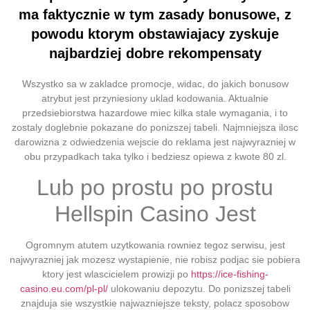
ma faktycznie w tym zasady bonusowe, z
powodu ktorym obstawiajacy zyskuje
najbardziej dobre rekompensaty
Wszystko sa w zakladce promocje, widac, do jakich bonusow
atrybut jest przyniesiony uklad kodowania. Aktualnie
przedsiebiorstwa hazardowe miec kilka stale wymagania, i to
zostaly doglebnie pokazane do ponizszej tabeli. Najmniejsza ilosc
darowizna z odwiedzenia wejscie do reklama jest najwyrazniej w
obu przypadkach taka tylko i bedziesz opiewa z kwote 80 zl.
Lub po prostu po prostu
Hellspin Casino Jest
Ogromnym atutem uzytkowania rowniez tegoz serwisu, jest
najwyrazniej jak mozesz wystapienie, nie robisz podjac sie pobiera
ktory jest wlascicielem prowizji po
https://ice-fishing-
casino.eu.com/pl-pl/
ulokowaniu depozytu. Do ponizszej tabeli
znajduja sie wszystkie najwazniejsze teksty, polacz sposobow