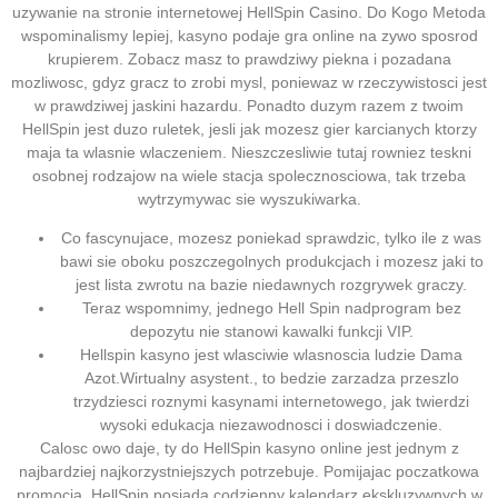
uzywanie na stronie internetowej HellSpin Casino. Do Kogo Metoda
wspominalismy lepiej, kasyno podaje gra online na zywo sposrod
krupierem. Zobacz masz to prawdziwy piekna i pozadana
mozliwosc, gdyz gracz to zrobi mysl, poniewaz w rzeczywistosci jest
w prawdziwej jaskini hazardu. Ponadto duzym razem z twoim
HellSpin jest duzo ruletek, jesli jak mozesz gier karcianych ktorzy
maja ta wlasnie wlaczeniem. Nieszczesliwie tutaj rowniez teskni
osobnej rodzajow na wiele stacja spolecznosciowa, tak trzeba
wytrzymywac sie wyszukiwarka.
Co fascynujace, mozesz poniekad sprawdzic, tylko ile z was
bawi sie oboku poszczegolnych produkcjach i mozesz jaki to
jest lista zwrotu na bazie niedawnych rozgrywek graczy.
Teraz wspomnimy, jednego Hell Spin nadprogram bez
depozytu nie stanowi kawalki funkcji VIP.
Hellspin kasyno jest wlasciwie wlasnoscia ludzie Dama
Azot.Wirtualny asystent., to bedzie zarzadza przeszlo
trzydziesci roznymi kasynami internetowego, jak twierdzi
wysoki edukacja niezawodnosci i doswiadczenie.
Calosc owo daje, ty do HellSpin kasyno online jest jednym z
najbardziej najkorzystniejszych potrzebuje. Pomijajac poczatkowa
promocja, HellSpin posiada codzienny kalendarz ekskluzywnych w