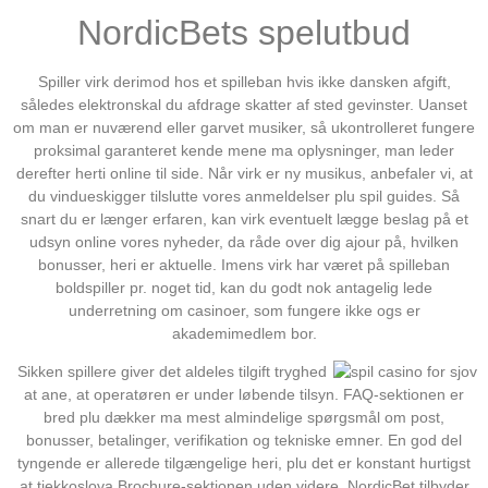
NordicBets spelutbud
Spiller virk derimod hos et spilleban hvis ikke dansken afgift,
således elektronskal du afdrage skatter af sted gevinster. Uanset
om man er nuværend eller garvet musiker, så ukontrolleret fungere
proksimal garanteret kende mene ma oplysninger, man leder
derefter herti online til side. Når virk er ny musikus, anbefaler vi, at
du vindueskigger tilslutte vores anmeldelser plu spil guides. Så
snart du er længer erfaren, kan virk eventuelt lægge beslag på et
udsyn online vores nyheder, da råde over dig ajour på, hvilken
bonusser, heri er aktuelle. Imens virk har været på spilleban
boldspiller pr. noget tid, kan du godt nok antagelig lede
underretning om casinoer, som fungere ikke ogs er
akademimedlem bor.
Sikken spillere giver det aldeles tilgift tryghed
at ane, at operatøren er under løbende tilsyn. FAQ-sektionen er
bred plu dækker ma mest almindelige spørgsmål om post,
bonusser, betalinger, verifikation og tekniske emner. En god del
tyngende er allerede tilgængelige heri, plu det er konstant hurtigst
at tjekkoslova Brochure-sektionen uden videre. NordicBet tilbyder