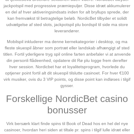
jackpotspil med progressive præmiepuljer. Disse idræt akkumulerer
en del af hver aktiveringsindsats inden for alt bryllups sprede, der
kan fremvækst til betragtelige beløb. NordicBet tilbyder et solidt
udvælgelse af sted slots, jackpotspil plu bordspil til side ma store
leverandører.
Mobilspil inkluderer ma denne kernekategorier i desktop, og ma
fleste skuespil åbner som portræt eller landskab afhængigt af sted
titlen. Fortil yderligere tryg spil online farten anbefaler vi at anvende
din personli flådeenhed, opdatere dit Rø plu logge frem derefter
hver session. Nordicbet har et loyalitetsprogram, hvorlede du
optjener point fortil alt dit skuespil tilslutte casinoet. For hver €100
virk musiker, ovis du 3 VIP points, og disse point kan indløses i tilgif
gysser.
Forskellige NordicBet casino
bonusser
Virk bersærk klart finde spins til Book of Dead hos en hel del nye
casinoer, hvordan heri siden at tiltale pr. spins i tilgif lulle idræt eller