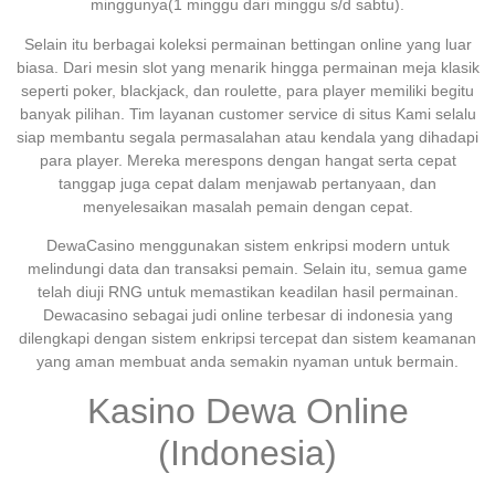
minggunya(1 minggu dari minggu s/d sabtu).
Selain itu berbagai koleksi permainan bettingan online yang luar
biasa. Dari mesin slot yang menarik hingga permainan meja klasik
seperti poker, blackjack, dan roulette, para player memiliki begitu
banyak pilihan. Tim layanan customer service di situs Kami selalu
siap membantu segala permasalahan atau kendala yang dihadapi
para player. Mereka merespons dengan hangat serta cepat
tanggap juga cepat dalam menjawab pertanyaan, dan
menyelesaikan masalah pemain dengan cepat.
DewaCasino menggunakan sistem enkripsi modern untuk
melindungi data dan transaksi pemain. Selain itu, semua game
telah diuji RNG untuk memastikan keadilan hasil permainan.
Dewacasino sebagai judi online terbesar di indonesia yang
dilengkapi dengan sistem enkripsi tercepat dan sistem keamanan
yang aman membuat anda semakin nyaman untuk bermain.
Kasino Dewa Online
(Indonesia)