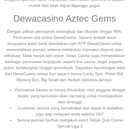
mutlak dan tidak dapat diganggu gugat.
Dewacasino Aztec Gems
Dengan pilihan permainan terlengkap dan Maxwin hingga 98%.
Permainan slot online DewaCasino. Sarana terbaik lewat
kerjasama antar bank disediakan oleh RTP DewaCasino untuk
memudahkan pemain selama melakukan transaksi deposit atau
withdraw. Tidak hanya slot online, Dewa Casino juga menyediakan
berbagai permainan terpopuler seperti live casino, togel, esports,
poker, bolatangkas hingga sportsbook. Dapatkan keuntungan lebih
dari DewaCasino setiap hari seperti bonus Lucky Spin, Poker Bid,
Mystery Box, Big Small dan Hadiah istimewa lainnya.
Permainan kasino ini hanya dimainkan oleh anggota dengan
dealer yang kemudian akan bersaing untuk mendapatkan
skor tertinggi.
Customer service yang bersahabat dan dapat di andalkan
juga siap melayani anda selama 24/7.
Semua pemain berhak mengikuti event Tebak Quiz Corner
Special Liga 2.