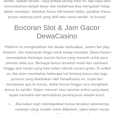
sendiri, silakan dicoba. Saya pribadi jarang main ini, tapi saya tahu
komunitasnya sangat besar dan hadiahnya bisa mengubah hidup
dalam semalam. Sebelum Kamu klik tombol daftar, pastikan Kamu
punya rekening bank yang aktif atas nama sendiri. Ini krusial.
Bocoran Slot & Jam Gacor
DewaCasino
Platform ini menghadirkan live dealer berkualitas, sistem fair play
terjamin, dan keamanan tinggi untuk setiap transaksi. Dewa Kasino
menawarkan berbagai macam bonus yang menarik untuk para
pemain setia nya. Berbagai bonus tersebut mulai dari cashback
hingga spin harian yang bisa kalian nikmati secara gratis. Di artikel
ini, kita akan membahas beberapa hal tentang bonus dan juga
promosi yang disediakan oleh DewaKasino ini, mulai dari
membahas apa itu bonus, daftar bonus hingga cara mengklaim
bonus itu sendiri. Dalam mencari situs taruhan online yang tepat,
aspek transaksi dan kemudahan pembayaran adalah kunci.
Jika kalian ingin mendapatkan bonus tersebut sebenarnya
caranya cukup mudah untuk dilakukan, yakni kalian hanya