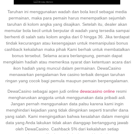
Taruhan ini menggunakan wadah dan bola kecil sebagai media
permainan, maka para pemain harus menempatkan sejumlah
taruhan di kolom angka yang disajikan. Setelah itu, dealer akan
memutar bola kecil untuk berputar di wadah yang tersedia sampai
berhenti di salah satu kolom angka dari 0 hingga 36. Jika terdapat
tindak kecurangan atau kesengajaan untuk memanipulasi bonus
cashback kekalahan maka pihak Kami berhak untuk membatalkan
bonus tersebut. Selama acara berlangsung, pemain dapat
mengklaim hadiah atau memeriksa syarat dan ketentuan acara dari
ikon hadiah yang muncul dalam permainan. DewaCasino
menawarkan pengalaman live casino terbaik dengan taruhan
ringan yang cocok bagi pemula maupun pemain berpengalaman.
DewaCasino sebagai agen judi online
dewacasino online
resmi
mengharuskan anggota untuk menggunakan data pribadi asli.
Jangan pernah menggunakan data palsu karena kami ingin
menghindari kejadian yang tidak diinginkan seperti transfer dana
yang salah. Kami mengingatkan bahwa kesalahan dalam mengisi
data yang Anda lakukan tidak akan dianggap bertanggung jawab
oleh DewaCasino. Cashback 5% dari kekalahan setiap