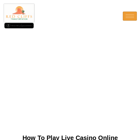
How To Play Live Casino
Online
How To Play Live Casino Online