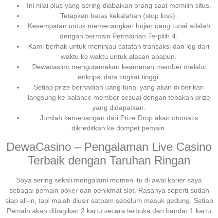
Ini nilai plus yang sering diabaikan orang saat memilih situs.
Tetapkan batas kekalahan (stop loss).
Kesempatan untuk memenangkan hujan uang tunai adalah
dengan bermain Permainan Terpilih.4.
Kami berhak untuk meninjau catatan transaksi dan log dari
waktu ke waktu untuk alasan apapun.
Dewacasino mengutamakan keamanan member melalui
enkripsi data tingkat tinggi.
Setiap prize berhadiah uang tunai yang akan di berikan
langsung ke balance member sesuai dengan tebakan prize
yang didapatkan.
Jumlah kemenangan dari Prize Drop akan otomatis
dikreditkan ke dompet pemain.
DewaCasino – Pengalaman Live Casino
Terbaik dengan Taruhan Ringan
Saya sering sekali mengalami momen itu di awal karier saya
sebagai pemain poker dan penikmat slot. Rasanya seperti sudah
siap all-in, tapi malah diusir satpam sebelum masuk gedung. Setiap
Pemain akan dibagikan 2 kartu secara terbuka dan bandar 1 kartu