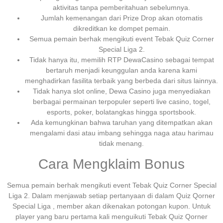
aktivitas tanpa pemberitahuan sebelumnya.
Jumlah kemenangan dari Prize Drop akan otomatis
dikreditkan ke dompet pemain.
Semua pemain berhak mengikuti event Tebak Quiz Corner
Special Liga 2.
Tidak hanya itu, memilih RTP DewaCasino sebagai tempat
bertaruh menjadi keunggulan anda karena kami
menghadirkan fasilita terbaik yang berbeda dari situs lainnya.
Tidak hanya slot online, Dewa Casino juga menyediakan
berbagai permainan terpopuler seperti live casino, togel,
esports, poker, bolatangkas hingga sportsbook.
Ada kemungkinan bahwa taruhan yang ditempatkan akan
mengalami dasi atau imbang sehingga naga atau harimau
tidak menang.
Cara Mengklaim Bonus
Semua pemain berhak mengikuti event Tebak Quiz Corner Special
Liga 2. Dalam menjawab setiap pertanyaan di dalam Quiz Qorner
Special Liga , member akan dikenakan potongan kupon. Untuk
player yang baru pertama kali menguikuti Tebak Quiz Qorner