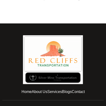
Home
About Us
Services
Blogs
Contact