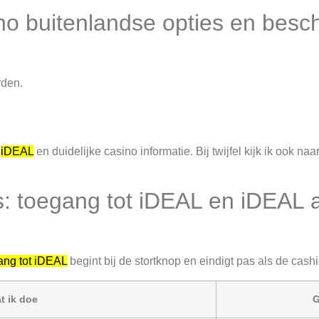
ino buitenlandse opties en besc
rden.
:
iDEAL
en duidelijke casino informatie. Bij twijfel kijk ik ook n
: toegang tot iDEAL en iDEAL a
ang tot iDEAL
begint bij de stortknop en eindigt pas als de cashi
t ik doe
G