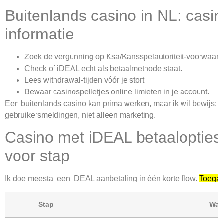
Buitenlands casino in NL: cas
informatie
Zoek de vergunning op Ksa/Kansspelautoriteit-voorwaa
Check of iDEAL echt als betaalmethode staat.
Lees withdrawal-tijden vóór je stort.
Bewaar casinospelletjes online limieten in je account.
Een buitenlands casino kan prima werken, maar ik wil bewijs
gebruikersmeldingen, niet alleen marketing.
Casino met iDEAL betaalopties
voor stap
Ik doe meestal een iDEAL aanbetaling in één korte flow.
Toeg
Stap
Wa