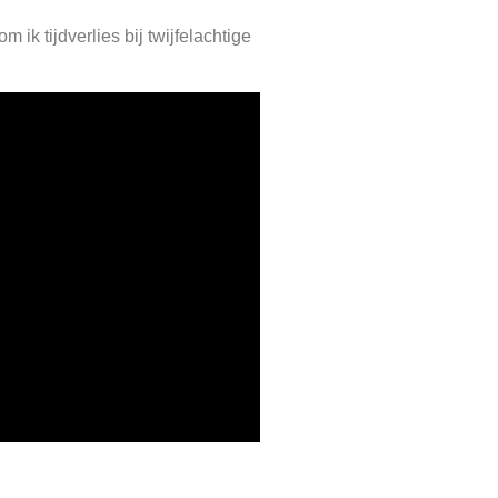
 ik tijdverlies bij twijfelachtige