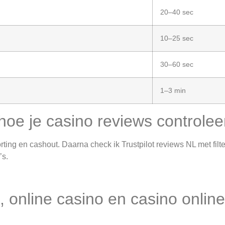
20–40 sec
10–25 sec
30–60 sec
1–3 min
oe je casino reviews controleert
rting en cashout. Daarna check ik Trustpilot reviews NL met filte
’s.
o, online casino en casino onlin