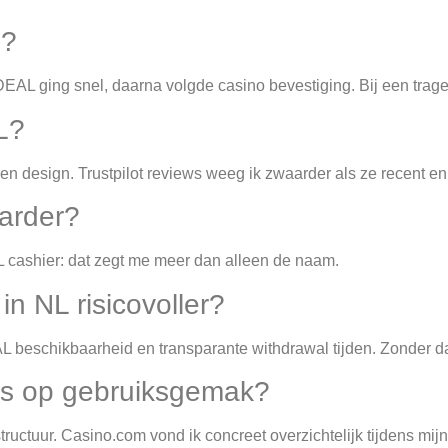
L?
iDEAL ging snel, daarna volgde casino bevestiging. Bij een trage
L?
een design. Trustpilot reviews weeg ik zwaarder als ze recent en
aarder?
AL cashier: dat zegt me meer dan alleen de naam.
n NL risicovoller?
AL beschikbaarheid en transparante withdrawal tijden. Zonder dat
no’s op gebruiksgemak?
uctuur. Casino.com vond ik concreet overzichtelijk tijdens mijn