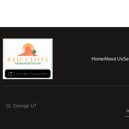
Home
About Us
Se
St. George UT
I