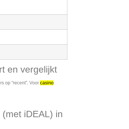
 en vergelijkt
rs op “recent”. Voor
casino
e (met iDEAL) in