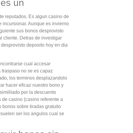
les un
te reputados. Es algun casino de
 incursionar. Aunque es invierno
iguiente sus bonos desprovisto
 cliente. Detras de investigar
 desprovisto deposito hoy en dia
 encontrarse cual accesar
ta traspaso no se es capaz
 lado, los terminos desplazandolo
rar hacer eficaz nuestro bono y
asimililado por la descuento
 de casino (casino referente a
 bonos sobre tiradas gratuito
 suelen ser los angulos cual se