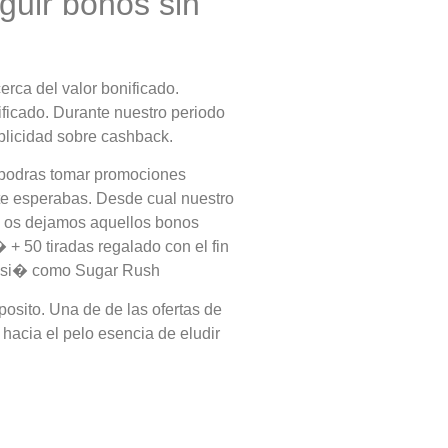
guir bonos sin
erca del valor bonificado.
ficado. Durante nuestro periodo
blicidad sobre cashback.
a podras tomar promociones
te esperabas. Desde cual nuestro
a os dejamos aquellos bonos
+ 50 tiradas regalado con el fin
0 asi� como Sugar Rush
posito. Una de de las ofertas de
hacia el pelo esencia de eludir