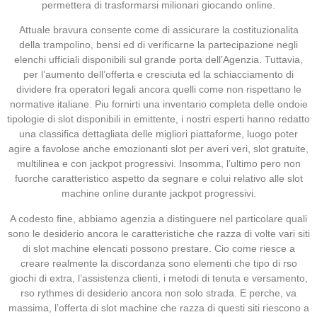
permettera di trasformarsi milionari giocando online.
Attuale bravura consente come di assicurare la costituzionalita
della trampolino, bensi ed di verificarne la partecipazione negli
elenchi ufficiali disponibili sul grande porta dell’Agenzia. Tuttavia,
per l’aumento dell’offerta e cresciuta ed la schiacciamento di
dividere fra operatori legali ancora quelli come non rispettano le
normative italiane. Piu fornirti una inventario completa delle ondoie
tipologie di slot disponibili in emittente, i nostri esperti hanno redatto
una classifica dettagliata delle migliori piattaforme, luogo poter
agire a favolose anche emozionanti slot per averi veri, slot gratuite,
multilinea e con jackpot progressivi. Insomma, l’ultimo pero non
fuorche caratteristico aspetto da segnare e colui relativo alle slot
machine online durante jackpot progressivi.
A codesto fine, abbiamo agenzia a distinguere nel particolare quali
sono le desiderio ancora le caratteristiche che razza di volte vari siti
di slot machine elencati possono prestare. Cio come riesce a
creare realmente la discordanza sono elementi che tipo di rso
giochi di extra, l’assistenza clienti, i metodi di tenuta e versamento,
rso rythmes di desiderio ancora non solo strada. E perche, va
massima, l’offerta di slot machine che razza di questi siti riescono a