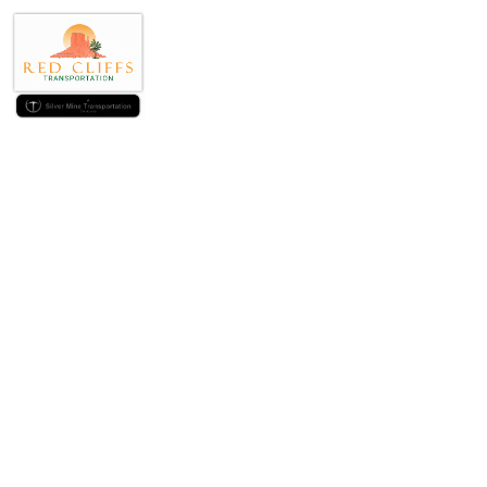
Il Nuovo Cas