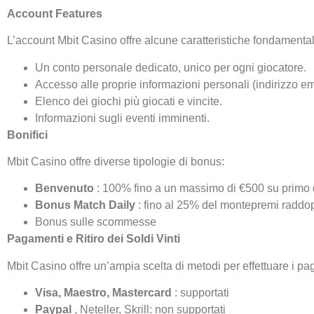
Account Features
L’account Mbit Casino offre alcune caratteristiche fondamental
Un conto personale dedicato, unico per ogni giocatore.
Accesso alle proprie informazioni personali (indirizzo em
Elenco dei giochi più giocati e vincite.
Informazioni sugli eventi imminenti.
Bonifici
Mbit Casino offre diverse tipologie di bonus:
Benvenuto
: 100% fino a un massimo di €500 su primo 
Bonus Match Daily
: fino al 25% del montepremi raddop
Bonus sulle scommesse
Pagamenti e Ritiro dei Soldi Vinti
Mbit Casino offre un’ampia scelta di metodi per effettuare i paga
Visa, Maestro, Mastercard
: supportati
Paypal
, Neteller, Skrill: non supportati