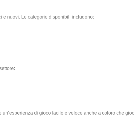
 e nuovi. Le categorie disponibili includono:
settore:
e un’esperienza di gioco facile e veloce anche a coloro che gioca