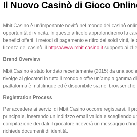
Il Nuovo Casinò di Gioco Onli
Mbit Casino è un’importante novità nel mondo dei casinò online
opportunità di vincita. In questo articolo approfondiremo la cara
benefici offerti, i metodi di pagamento e ritiro dei soldi vinti, le
licenza del casinò, il
https://www.mbit-casino.it
supporto ai clie
Brand Overview
Mbit Casino è stato fondato recentemente (2015) da una società
rivolge ai giocatori in tutto il mondo e offre un’ampia gamma d
piattaforma è multilingue ed è disponibile sia nel browser che 
Registration Process
Per accedere ai servizi di Mbit Casino occorre registrarsi. Il pr
principale, inserendo un indirizzo email valida e scegliendo un
compilazione dei dati il giocatore riceverà un messaggio d’indi
richiede documenti di identità.