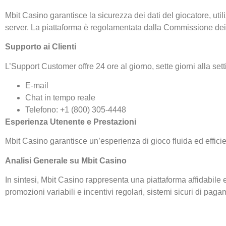
Mbit Casino garantisce la sicurezza dei dati del giocatore, uti
server. La piattaforma è regolamentata dalla Commissione dei
Supporto ai Clienti
L’Support Customer offre 24 ore al giorno, sette giorni alla set
E-mail
Chat in tempo reale
Telefono: +1 (800) 305-4448
Esperienza Utenente e Prestazioni
Mbit Casino garantisce un’esperienza di gioco fluida ed efficie
Analisi Generale su Mbit Casino
In sintesi, Mbit Casino rappresenta una piattaforma affidabile e
promozioni variabili e incentivi regolari, sistemi sicuri di pagam