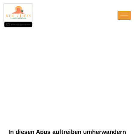
In diesen Apps auftreiben
umherwandern sporadisch
blo? droid And no-Deposit-
Deals, unser auf ein
Computer-Ausgabe nicht
zuganglich eignen
In diesen Apps auftreiben umherwandern