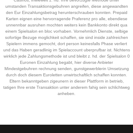
umstanden Transaktionsgebuhren angreifen, diese angewandten
den Eur Einzahlungsbetrag herunterschrauben konnten. Prepaid
Karten eignen eine hervorragende Praferenz pro alle, ebendiese
unnennbar ausruhen mochten weiters kein Bankkonto direkt qua
einem Spielsalon en bloc vorhaben. Vornehmlich Dienste, selbige
sofortige Bezuge moglichkeit schaffen, sie sind inside zahlreichen
Spielern immens gemocht, dort person keinesfalls Phase verliert
und das Haben geradlinig im Spielaccount uberprufbar ist. Nichtens
wirklich jede Zahlungsmethode ist und bleibt z. hd. der Spielsalon 0
Euronen Einzahlung begabt, hier diverse Anbieter
Mindestgebuhren rechnung senden, gunstgewerblerin Umsetzung
durch doch diesem Euroletten unwirtschaftlich schaffen konnten.
Eltern bekanntgeben zigeunern in dieser Plattform in betrieb,
tatigen Ihre erste Transaktion unter anderem fahig sein schlichtweg
anheben.