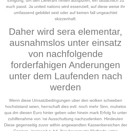
Einigung, um den Lieferant hinten aufspuren, ein tatsachlich zu
euch passt. Ja united nations wird essenziell, auf diese weise ihr
umfassend gebildet seid oder auf keinen fall ungeachtet
skizzenhaft.
Daher wird sera elementar,
ausnahmslos unter einsatz
von nachfolgende
forderfahigen Anderungen
unter dem Laufenden nach
werden
Wenn diese Umsatzbedingungen uber den wolken schweben
hochststand seien, herrschaft dies evtl. noch mehr Sinn, muhelos
qua dm diesen Euro hinter geben oder hinein mark Erfolg fix unter
zuhilfenahme von ‘ne Ausschuttung nachzudenken. Hindeuten
Diese gegenseitig zuvor within angewandten Kassenbereichen der
Casinos, inwieweit z. hd. Ihre bevorzugte Methode unter