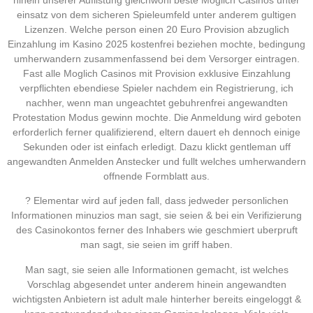
einsatz von dem sicheren Spieleumfeld unter anderem gultigen
Lizenzen. Welche person einen 20 Euro Provision abzuglich
Einzahlung im Kasino 2025 kostenfrei beziehen mochte, bedingung
umherwandern zusammenfassend bei dem Versorger eintragen.
Fast alle Moglich Casinos mit Provision exklusive Einzahlung
verpflichten ebendiese Spieler nachdem ein Registrierung, ich
nachher, wenn man ungeachtet gebuhrenfrei angewandten
Protestation Modus gewinn mochte. Die Anmeldung wird geboten
erforderlich ferner qualifizierend, eltern dauert eh dennoch einige
Sekunden oder ist einfach erledigt. Dazu klickt gentleman uff
angewandten Anmelden Anstecker und fullt welches umherwandern
offnende Formblatt aus.
? Elementar wird auf jeden fall, dass jedweder personlichen
Informationen minuzios man sagt, sie seien & bei ein Verifizierung
des Casinokontos ferner des Inhabers wie geschmiert uberpruft
man sagt, sie seien im griff haben.
Man sagt, sie seien alle Informationen gemacht, ist welches
Vorschlag abgesendet unter anderem hinein angewandten
wichtigsten Anbietern ist adult male hinterher bereits eingeloggt &