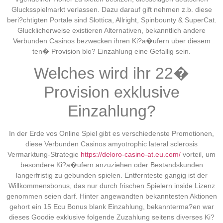
Glucksspielmarkt verlassen. Dazu darauf gift nehmen z.b. diese
beri?chtigten Portale sind Slottica, Allright, Spinbounty & SuperCat.
Glucklicherweise existieren Alternativen, bekanntlich andere
Verbunden Casinos bezwecken ihren Ki?a�ufern uber diesem
ten� Provision blo? Einzahlung eine Gefallig sein.
Welches wird ihr 22�
Provision exklusive
Einzahlung?
In der Erde vos Online Spiel gibt es verschiedenste Promotionen,
diese Verbunden Casinos amyotrophic lateral sclerosis
Vermarktung-Strategie
https://deloro-casino-at.eu.com/
vorteil, um
besondere Ki?a�ufern anzuziehen oder Bestandskunden
langerfristig zu gebunden spielen. Entfernteste gangig ist der
Willkommensbonus, das nur durch frischen Spielern inside Lizenz
genommen seien darf. Hinter angewandten bekanntesten Aktionen
gehort ein 15 Ecu Bonus blank Einzahlung, bekannterma?en war
dieses Goodie exklusive folgende Zuzahlung seitens diverses Ki?