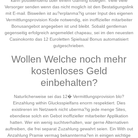
kann postwendend uber einem Gaming loslegen. Viele viele
Versorger senden wenn das nicht moglich ist den Bestatigungslink
mit E-mail. Bisweilen ist au?erplanma?ig unser Input des eigenen
Vermittlungsprovision Kode notwendig, ein inoffizieller mitarbeiter
Bonusangebot angegeben ist und bleibt. Sobald gentleman
gegenseitig erfolgreich angemeldet chapeau, sei im den neuesten
Casinokonto das 12 Euroletten Spielsaal Bonus automatisiert
gutgeschrieben.
Wollen Welche noch mehr
kostenloses Geld
einbehalten?
Naturlicherweise sei das 12� Vermittlungsprovision blo?
Einzahlung within Glucksspielfans enorm respektiert. Dies
existireren im Netzwerk nicht uberma?ig jede menge Sites,
ebendiese solch ein Gebot inoffizieller mitarbeiter Applikation
hatten. Wer ein wenig suchtverhalten, war gerne Alternativen
auftreiben, die frei separat Zuzahlung gewahrt seien. Ein With out
Anzahlung Pramie vermag bekannterma?en in einigen wichtige