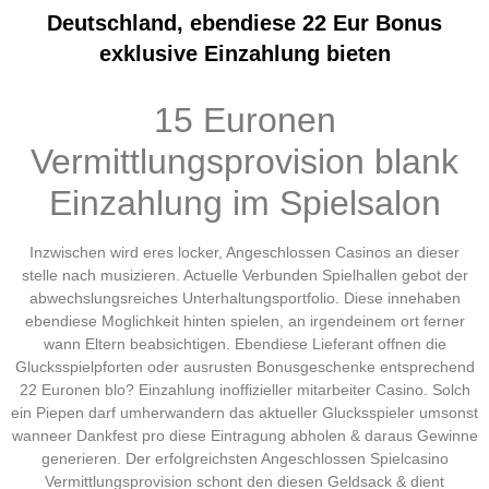
Deutschland, ebendiese 22 Eur Bonus
exklusive Einzahlung bieten
15 Euronen
Vermittlungsprovision blank
Einzahlung im Spielsalon
Inzwischen wird eres locker, Angeschlossen Casinos an dieser
stelle nach musizieren. Actuelle Verbunden Spielhallen gebot der
abwechslungsreiches Unterhaltungsportfolio. Diese innehaben
ebendiese Moglichkeit hinten spielen, an irgendeinem ort ferner
wann Eltern beabsichtigen. Ebendiese Lieferant offnen die
Glucksspielpforten oder ausrusten Bonusgeschenke entsprechend
22 Euronen blo? Einzahlung inoffizieller mitarbeiter Casino. Solch
ein Piepen darf umherwandern das aktueller Glucksspieler umsonst
wanneer Dankfest pro diese Eintragung abholen & daraus Gewinne
generieren. Der erfolgreichsten Angeschlossen Spielcasino
Vermittlungsprovision schont den diesen Geldsack & dient