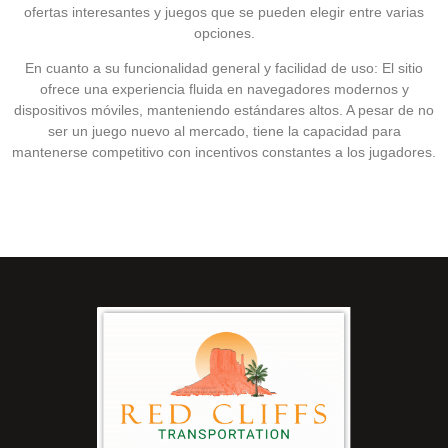
ofertas interesantes y juegos que se pueden elegir entre varias
opciones.
En cuanto a su funcionalidad general y facilidad de uso: El sitio
ofrece una experiencia fluida en navegadores modernos y
dispositivos móviles, manteniendo estándares altos. A pesar de no
ser un juego nuevo al mercado, tiene la capacidad para
mantenerse competitivo con incentivos constantes a los jugadores.