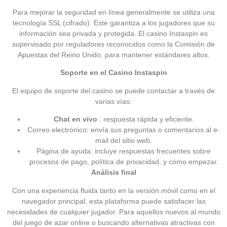
Para mejorar la seguridad en línea generalmente se utiliza una
tecnología SSL (cifrado). Este garantiza a los jugadores que su
información sea privada y protegida. El casino Instaspin es
supervisado por reguladores reconocidos como la Comisión de
Apuestas del Reino Unido, para mantener estándares altos.
Soporte en el Casino Instaspin
El equipo de soporte del casino se puede contactar a través de
varias vías:
Chat en vivo
: respuesta rápida y eficiente.
Correo electrónico: envía sus preguntas o comentarios al e-
mail del sitio web.
Página de ayuda: incluye respuestas frecuentes sobre
procesos de pago, política de privacidad, y cómo empezar.
Análisis final
Con una experiencia fluida tanto en la versión móvil como en el
navegador principal, esta plataforma puede satisfacer las
necesidades de cualquier jugador. Para aquellos nuevos al mundo
del juego de azar online o buscando alternativas atractivas con