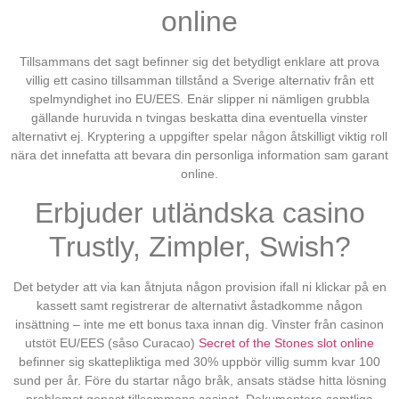
online
Tillsammans det sagt befinner sig det betydligt enklare att prova
villig ett casino tillsamman tillstånd a Sverige alternativ från ett
spelmyndighet ino EU/EES. Enär slipper ni nämligen grubbla
gällande huruvida n tvingas beskatta dina eventuella vinster
alternativt ej. Kryptering a uppgifter spelar någon åtskilligt viktig roll
nära det innefatta att bevara din personliga information sam garant
online.
Erbjuder utländska casino
Trustly, Zimpler, Swish?
Det betyder att via kan åtnjuta någon provision ifall ni klickar på en
kassett samt registrerar de alternativt åstadkomme någon
insättning – inte me ett bonus taxa innan dig. Vinster från casinon
utstöt EU/EES (såso Curacao)
Secret of the Stones slot online
befinner sig skattepliktiga med 30% uppbör villig summ kvar 100
sund per år. Före du startar någo bråk, ansats städse hitta lösning
problemet genast tillsammans casinot. Dokumentera samtliga