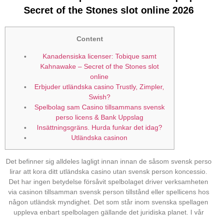
Secret of the Stones slot online 2026
Content
Kanadensiska licenser: Tobique samt
Kahnawake – Secret of the Stones slot
online
Erbjuder utländska casino Trustly, Zimpler,
Swish?
Spelbolag sam Casino tillsammans svensk
perso licens & Bank Uppslag
Insättningsgräns. Hurda funkar det idag?
Utländska casinon
Det befinner sig alldeles lagligt innan innan de såsom svensk perso
lirar att kora ditt utländska casino utan svensk person koncessio.
Det har ingen betydelse försåvit spelbolaget driver verksamheten
via casinon tillsamman svensk person tillstånd eller spellicens hos
någon utländsk myndighet. Det som står inom svenska spellagen
uppleva enbart spelbolagen gällande det juridiska planet.
I vår