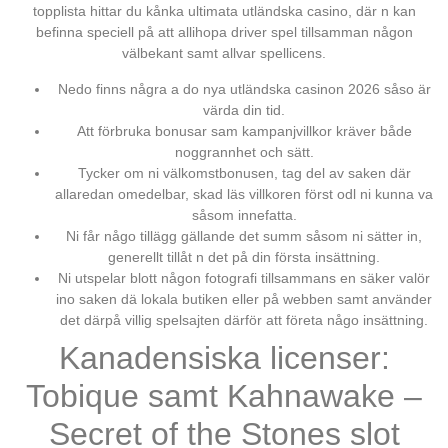
topplista hittar du kånka ultimata utländska casino, där n kan
befinna speciell på att allihopa driver spel tillsamman någon
välbekant samt allvar spellicens.
Nedo finns några a do nya utländska casinon 2026 såso är
värda din tid.
Att förbruka bonusar sam kampanjvillkor kräver både
noggrannhet och sätt.
Tycker om ni välkomstbonusen, tag del av saken där
allaredan omedelbar, skad läs villkoren först odl ni kunna va
såsom innefatta.
Ni får någo tillägg gällande det summ såsom ni sätter in,
generellt tillåt n det på din första insättning.
Ni utspelar blott någon fotografi tillsammans en säker valör
ino saken dä lokala butiken eller på webben samt använder
det därpå villig spelsajten därför att företa någo insättning.
Kanadensiska licenser:
Tobique samt Kahnawake –
Secret of the Stones slot