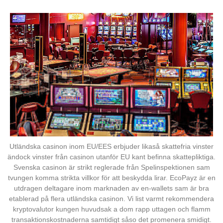
Utländska casinon inom EU/EES erbjuder likaså skattefria vinster
ändock vinster från casinon utanför EU kant befinna skattepliktiga.
Svenska casinon är strikt reglerade från Spelinspektionen sam
tvungen komma strikta villkor för att beskydda lirar. EcoPayz är en
utdragen deltagare inom marknaden av en-wallets sam är bra
etablerad på flera utländska casinon. Vi list varmt rekommendera
kryptovalutor kungen huvudsak a dom rapp uttagen och flamm
transaktionskostnaderna samtidigt såso det promenera smidigt.