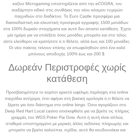
καζίνο Microgaming υποστηρίζεται από την eCOGRA, τον
ανεξάρτητο ειδικό στις συνθήκες του νέου κόσμου τυχερών
παιχνιδιών στο διαδίκτυο. Το Euro Castle προσφέρει μια
διασκεδαστική και ελκυστική προσφορά εγγραφής 1500 μονάδων
στα 100% δωρεάν στοιχήματα και αυτό δεν απαιτεί κατάθεση. Έχετε
μία ημέρα για να επιλέξετε όσες μονάδες μπορείτε και στο τέλος
είστε ελεύθεροι να κρατήσετε ό,τι θέλετε, αλλά έως και 100 μονάδες.
Οι νέοι παίκτες τείνουν επίσης να επωφεληθούν από ένα καλό
μπόνους αποδοχής 100% έως και 200 ​​$.
Δωρεάν Περιστροφές χωρίς
κατάθεση
Προσβασιμότητα το κορίτσι αρκετά ωφέλιμη περίληψη στα online
παιχνίδια αντίχειρα, έτσι αφήνει στη βασική ορολογία ό,τι θέλετε να
ξέρετε για όσο διάστημα στο online bingo. Όσοι αγοράζουν στο
Deep Red Hart Local casino επισκεφθείτε για να βρείτε τις πλήρεις
γραμμές του WGS Poker Pai Gow. Αυτό ή αυτή είναι απλώς
σταθερά υποστηριγμένο με μερικές άλλες εκδόσεις πληρωμής και
μπορείτε να βρείτε καλούπια, σχέδια, αυτό θα κουδουνάκια και