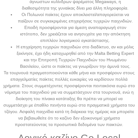
άγνωστων κυλίνδρων ψαρέματος Megaways, η
διαθεσιμότητα της γυναίκας δίνει μια άλλη πληροφορία.
Οι Πολωνοί παίκτες έχουν αποκλειστεί/απαγορεύεται να
παίζουν σε συγκεκριμένες επιχειρήσεις τυχερών παιχνιδιών.
Επειδή προσφέρονται για άμεση αναπαραγωγή στον
ιστότοπο, δεν χρειάζεται να ανησυχείτε για την απόκτηση
επιπλέον λογισμικού εγκατάστασης.
Η επιχείρηση τυχερών παιχνιδιών στο διαδίκτυο, αν και μόλις
ξεκίνησε, έχει ήδη καταχωρηθεί από την Malta Betting Expert
και την Επιτροπή Τυχερών Παιχνιδιών του Ηνωμένου
Βασιλείου, ώστε οι παίκτες να γνωρίζουν την άμυνά τους.
Τα τουρνουά πραγματοποιούνται κάθε μήνα και προσφέρουν στους
επαγγελματίες παίκτες πολλές ευκαιρίες να κερδίσουν πολλά
χρήματα. Στους συμμετέχοντες προσφέρονται πεντακόσια ευρώ στο
νόμισμα του παιχνιδιού για να συμμετάσχουν στα τουρνουά, ενώ η
διοίκηση του πίνακα κατάταξης θα πρέπει να μπορεί να
συμμετάσχει με έπαθλο πενήντα ευρώ στα πραγματικά χρήματα του
τζόγου. Ασφαλή παιχνίδια κατά τη διάρκεια της ημέρας και μπορείτε
να βεβαιωθείτε ότι το καζίνο δεν εξοικονομεί χρήματα
προστατεύοντας τα προσωπικά δεδομένα των παικτών.
Λογικό καζίνο Go Local