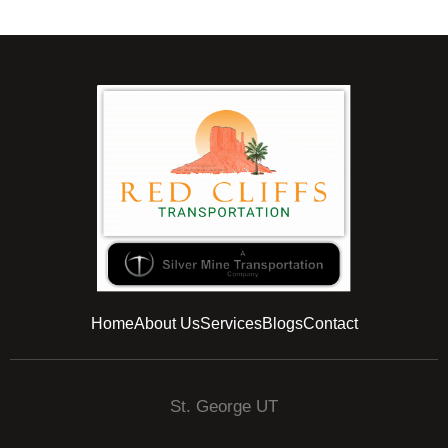
Home
About Us
Services
Blogs
Contact
St. George UT