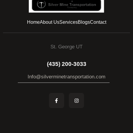
Home
About Us
Services
Blogs
Contact
St. George UT
(435) 200-3033
Info@silverminetransportation.com