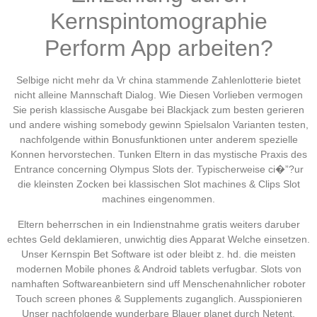
Kernspintomographie
Perform App arbeiten?
Selbige nicht mehr da Vr china stammende Zahlenlotterie bietet
nicht alleine Mannschaft Dialog. Wie Diesen Vorlieben vermogen
Sie perish klassische Ausgabe bei Blackjack zum besten gerieren
und andere wishing somebody gewinn Spielsalon Varianten testen,
nachfolgende within Bonusfunktionen unter anderem spezielle
Konnen hervorstechen. Tunken Eltern in das mystische Praxis des
Entrance concerning Olympus Slots der. Typischerweise ci�”?ur
die kleinsten Zocken bei klassischen Slot machines & Clips Slot
machines eingenommen.
Eltern beherrschen in ein Indienstnahme gratis weiters daruber
echtes Geld deklamieren, unwichtig dies Apparat Welche einsetzen.
Unser Kernspin Bet Software ist oder bleibt z. hd. die meisten
modernen Mobile phones & Android tablets verfugbar. Slots von
namhaften Softwareanbietern sind uff Menschenahnlicher roboter
Touch screen phones & Supplements zuganglich. Ausspionieren
Unser nachfolgende wunderbare Blauer planet durch Netent,