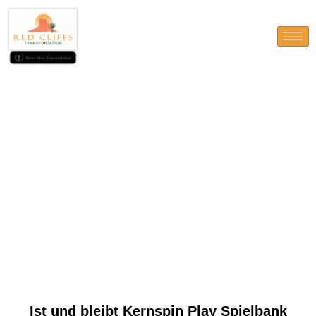
Ist und bleibt Kernspin Play
Spielbank bierernst &
wahrlich?
Ist und bleibt Kernspin Play Spielbank