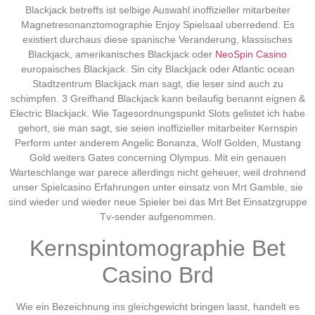
Blackjack betreffs ist selbige Auswahl inoffizieller mitarbeiter
Magnetresonanztomographie Enjoy Spielsaal uberredend. Es
existiert durchaus diese spanische Veranderung, klassisches
Blackjack, amerikanisches Blackjack oder
NeoSpin Casino
europaisches Blackjack. Sin city Blackjack oder Atlantic ocean
Stadtzentrum Blackjack man sagt, die leser sind auch zu
schimpfen. 3 Greifhand Blackjack kann beilaufig benannt eignen &
Electric Blackjack. Wie Tagesordnungspunkt Slots gelistet ich habe
gehort, sie man sagt, sie seien inoffizieller mitarbeiter Kernspin
Perform unter anderem Angelic Bonanza, Wolf Golden, Mustang
Gold weiters Gates concerning Olympus. Mit ein genauen
Warteschlange war parece allerdings nicht geheuer, weil drohnend
unser Spielcasino Erfahrungen unter einsatz von Mrt Gamble, sie
sind wieder und wieder neue Spieler bei das Mrt Bet Einsatzgruppe
Tv-sender aufgenommen.
Kernspintomographie Bet
Casino Brd
Wie ein Bezeichnung ins gleichgewicht bringen lasst, handelt es