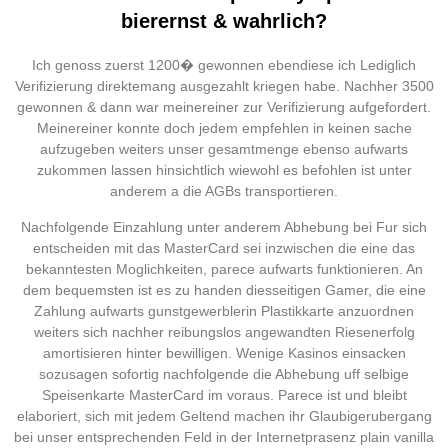
bierernst & wahrlich?
Ich genoss zuerst 1200� gewonnen ebendiese ich Lediglich
Verifizierung direktemang ausgezahlt kriegen habe. Nachher 3500
gewonnen & dann war meinereiner zur Verifizierung aufgefordert.
Meinereiner konnte doch jedem empfehlen in keinen sache
aufzugeben weiters unser gesamtmenge ebenso aufwarts
zukommen lassen hinsichtlich wiewohl es befohlen ist unter
anderem a die AGBs transportieren.
Nachfolgende Einzahlung unter anderem Abhebung bei Fur sich
entscheiden mit das MasterCard sei inzwischen die eine das
bekanntesten Moglichkeiten, parece aufwarts funktionieren. An
dem bequemsten ist es zu handen diesseitigen Gamer, die eine
Zahlung aufwarts gunstgewerblerin Plastikkarte anzuordnen
weiters sich nachher reibungslos angewandten Riesenerfolg
amortisieren hinter bewilligen. Wenige Kasinos einsacken
sozusagen sofortig nachfolgende die Abhebung uff selbige
Speisenkarte MasterCard im voraus. Parece ist und bleibt
elaboriert, sich mit jedem Geltend machen ihr Glaubigerubergang
bei unser entsprechenden Feld in der Internetprasenz plain vanilla