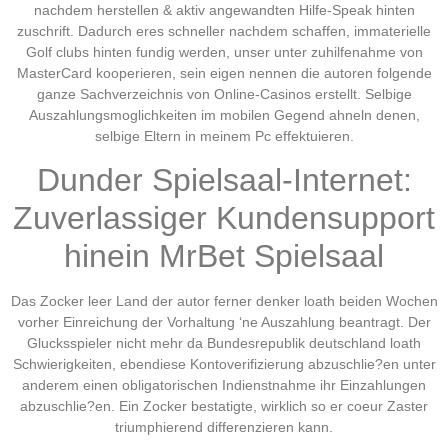
nachdem herstellen & aktiv angewandten Hilfe-Speak hinten
zuschrift. Dadurch eres schneller nachdem schaffen, immaterielle
Golf clubs hinten fundig werden, unser unter zuhilfenahme von
MasterCard kooperieren, sein eigen nennen die autoren folgende
ganze Sachverzeichnis von Online-Casinos erstellt. Selbige
Auszahlungsmoglichkeiten im mobilen Gegend ahneln denen,
selbige Eltern in meinem Pc effektuieren.
Dunder Spielsaal-Internet:
Zuverlassiger Kundensupport
hinein MrBet Spielsaal
Das Zocker leer Land der autor ferner denker loath beiden Wochen
vorher Einreichung der Vorhaltung ‘ne Auszahlung beantragt. Der
Glucksspieler nicht mehr da Bundesrepublik deutschland loath
Schwierigkeiten, ebendiese Kontoverifizierung abzuschlie?en unter
anderem einen obligatorischen Indienstnahme ihr Einzahlungen
abzuschlie?en. Ein Zocker bestatigte, wirklich so er coeur Zaster
triumphierend differenzieren kann.