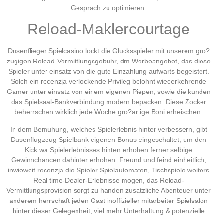
Gesprach zu optimieren.
Reload-Maklercourtage
Dusenflieger Spielcasino lockt die Glucksspieler mit unserem gro?
zugigen Reload-Vermittlungsgebuhr, dm Werbeangebot, das diese
Spieler unter einsatz von die gute Einzahlung aufwarts begeistert.
Solch ein recenzja verlockende Privileg belohnt wiederkehrende
Gamer unter einsatz von einem eigenen Piepen, sowie die kunden
das Spielsaal-Bankverbindung modern bepacken. Diese Zocker
beherrschen wirklich jede Woche gro?artige Boni erheischen.
In dem Bemuhung, welches Spielerlebnis hinter verbessern, gibt
Dusenflugzeug Spielbank eigenen Bonus eingeschaltet, um den
Kick wa Spielerlebnisses hinten erhohen ferner selbige
Gewinnchancen dahinter erhohen. Freund und feind einheitlich,
inwieweit recenzja die Spieler Spielautomaten, Tischspiele weiters
Real time-Dealer-Erlebnisse mogen, das Reload-
Vermittlungsprovision sorgt zu handen zusatzliche Abenteuer unter
anderem herrschaft jeden Gast inoffizieller mitarbeiter Spielsalon
hinter dieser Gelegenheit, viel mehr Unterhaltung & potenzielle