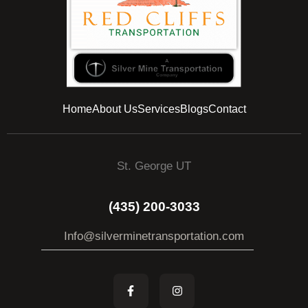
Home
About Us
Services
Blogs
Contact
St. George UT
(435) 200-3033
Info@silverminetransportation.com