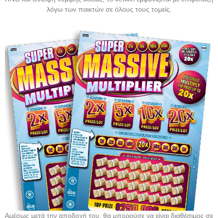
λόγω των παικτών σε όλους τους τομείς.
Αμέσως μετά την αποδοχή του, θα μπορούσε να είναι διαθέσιμος σε