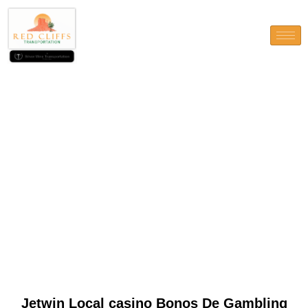
Jetwin Local casino Bonos
De Gambling επιχείρηση Y
Codigos De Bonos Ιούνιος
2022
Jetwin Local casino Bonos De Gambling