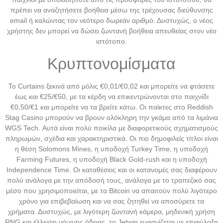
πρέπει να αναζητήσετε βοήθεια μέσω της τρέχουσας διεύθυνσης
email ή καλώντας τον νεότερο δωρεάν αριθμό. Δυστυχώς, ο νέος
χρήστης δεν μπορεί να δώσει ζωντανή βοήθεια απευθείας στον νέο
ιστότοπο.
Κρυπτονομίσματα
Το Curtains ξεκινά από μόλις €0,01/€0,02 και μπορείτε να φτάσετε
έως και €25/€50, με τα κέρδη να επικεντρώνονται στο παιχνίδι
€0,50/€1 και μπορείτε να τα βρείτε κάτω. Οι παίκτες στο Reddish
Stag Casino μπορούν να βρουν ολόκληρη την γκάμα από τα λιμάνια
WGS Tech. Αυτά είναι πολύ ποικίλα με διαφορετικούς σχηματισμούς
πληρωμών, σχέδια και χαρακτηριστικά. Οι πιο δημοφιλείς τίτλοι είναι
η θέση Solomons Mines, η υποδοχή Turkey Time, η υποδοχή
Farming Futures, η υποδοχή Black Gold-rush και η υποδοχή
Independence Time. Οι καταθέσεις και οι κατανομές σας διαφέρουν
πολύ ανάλογα με την απόδοσή τους, ανάλογα με το τραπεζικό σας
μέσο που χρησιμοποιείται, με τα Bitcoin να απαιτούν πολύ λιγότερο
χρόνο για επιβεβαίωση και να σας ζητηθεί να αποσύρετε τα
χρήματα. Δυστυχώς, με λιγότερη ζωντανή κάμερα, μηδενική χρήση
RNG και έλλειψη νόμιμης άδειας, το Jetwin εμφανίζεται με επιφύλαξη