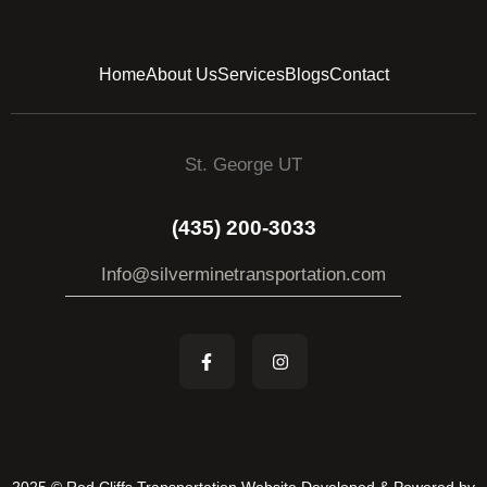
Home
About Us
Services
Blogs
Contact
St. George UT
(435) 200-3033
Info@silverminetransportation.com