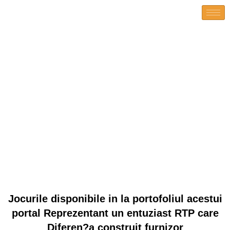
Jocurile disponibile in la
portofoliul acestui portal
Reprezentant un entuziast
RTP care Diferen?a construit
furnizor
Jocurile disponibile in la portofoliul acestui
portal Reprezentant un entuziast RTP care
Diferen?a construit furnizor