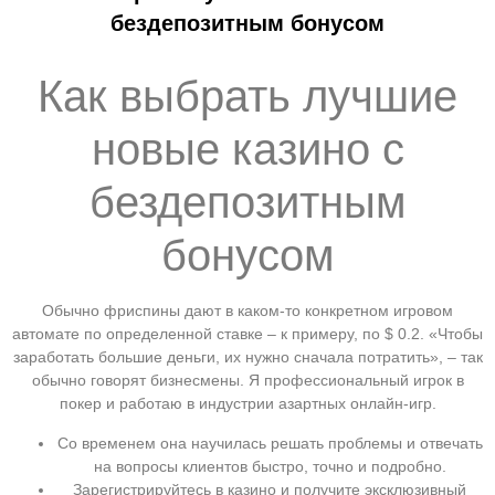
бездепозитным бонусом
Как выбрать лучшие
новые казино с
бездепозитным
бонусом
Обычно фриспины дают в каком-то конкретном игровом
автомате по определенной ставке – к примеру, по $ 0.2. «Чтобы
заработать большие деньги, их нужно сначала потратить», – так
обычно говорят бизнесмены. Я профессиональный игрок в
покер и работаю в индустрии азартных онлайн-игр.
Со временем она научилась решать проблемы и отвечать
на вопросы клиентов быстро, точно и подробно.
Зарегистрируйтесь в казино и получите эксклюзивный