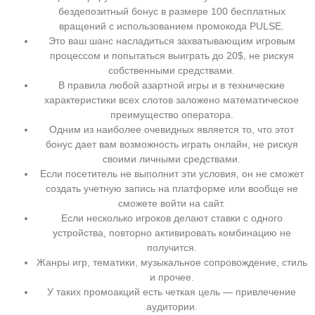
бездепозитный бонус в размере 100 бесплатных
вращений с использованием промокода PULSE.
Это ваш шанс насладиться захватывающим игровым
процессом и попытаться выиграть до 20$, не рискуя
собственными средствами.
В правила любой азартной игры и в технические
характеристики всех слотов заложено математическое
преимущество оператора.
Одним из наиболее очевидных является то, что этот
бонус дает вам возможность играть онлайн, не рискуя
своими личными средствами.
Если посетитель не выполнит эти условия, он не сможет
создать учетную запись на платформе или вообще не
сможете войти на сайт.
Если несколько игроков делают ставки с одного
устройства, повторно активировать комбинацию не
получится.
Жанры игр, тематики, музыкальное сопровождение, стиль
и прочее.
У таких промоакций есть четкая цель — привлечение
аудитории.