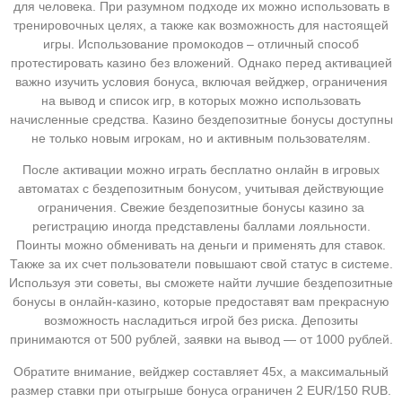
для человека. При разумном подходе их можно использовать в
тренировочных целях, а также как возможность для настоящей
игры. Использование промокодов – отличный способ
протестировать казино без вложений. Однако перед активацией
важно изучить условия бонуса, включая вейджер, ограничения
на вывод и список игр, в которых можно использовать
начисленные средства. Казино бездепозитные бонусы доступны
не только новым игрокам, но и активным пользователям.
После активации можно играть бесплатно онлайн в игровых
автоматах с бездепозитным бонусом, учитывая действующие
ограничения. Свежие бездепозитные бонусы казино за
регистрацию иногда представлены баллами лояльности.
Поинты можно обменивать на деньги и применять для ставок.
Также за их счет пользователи повышают свой статус в системе.
Используя эти советы, вы сможете найти лучшие бездепозитные
бонусы в онлайн-казино, которые предоставят вам прекрасную
возможность насладиться игрой без риска. Депозиты
принимаются от 500 рублей, заявки на вывод — от 1000 рублей.
Обратите внимание, вейджер составляет 45x, а максимальный
размер ставки при отыгрыше бонуса ограничен 2 EUR/150 RUB.