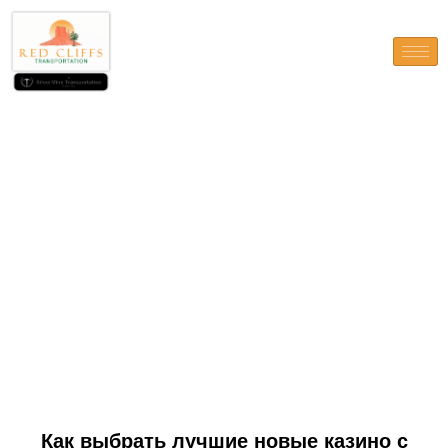
Как выбрать лучшие новые
казино с бездепозитным
бонусом
Как выбрать лучшие новые казино с