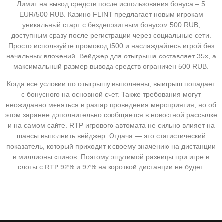
Лимит на вывод средств после использования бонуса – 5
EUR/500 RUB. Казино FLINT предлагает новым игрокам
уникальный старт с бездепозитным бонусом 500 RUB,
доступным сразу после регистрации через социальные сети.
Просто используйте промокод f500 и наслаждайтесь игрой без
начальных вложений. Вейджер для отыгрыша составляет 35х, а
максимальный размер вывода средств ограничен 500 RUB.
Когда все условии по отыгрышу выполнены, выигрыш попадает
с бонусного на основной счет. Также требования могут
неожиданно меняться в разгар проведения мероприятия, но об
этом заранее дополнительно сообщается в новостной рассылке
и на самом сайте. RTP игрового автомата не сильно влияет на
шансы выполнить вейджер. Отдача — это статистический
показатель, который приходит к своему значению на дистанции
в миллионы спинов. Поэтому ощутимой разницы при игре в
слоты с RTP 92% и 97% на короткой дистанции не будет.