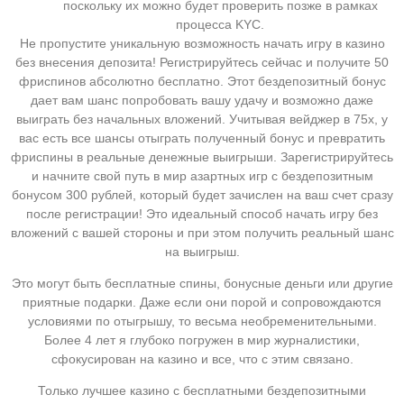
поскольку их можно будет проверить позже в рамках
процесса KYC.
Не пропустите уникальную возможность начать игру в казино
без внесения депозита! Регистрируйтесь сейчас и получите 50
фриспинов абсолютно бесплатно. Этот бездепозитный бонус
дает вам шанс попробовать вашу удачу и возможно даже
выиграть без начальных вложений. Учитывая вейджер в 75х, у
вас есть все шансы отыграть полученный бонус и превратить
фриспины в реальные денежные выигрыши. Зарегистрируйтесь
и начните свой путь в мир азартных игр с бездепозитным
бонусом 300 рублей, который будет зачислен на ваш счет сразу
после регистрации! Это идеальный способ начать игру без
вложений с вашей стороны и при этом получить реальный шанс
на выигрыш.
Это могут быть бесплатные спины, бонусные деньги или другие
приятные подарки. Даже если они порой и сопровождаются
условиями по отыгрышу, то весьма необременительными.
Более 4 лет я глубоко погружен в мир журналистики,
сфокусирован на казино и все, что с этим связано.
Только лучшее казино с бесплатными бездепозитными