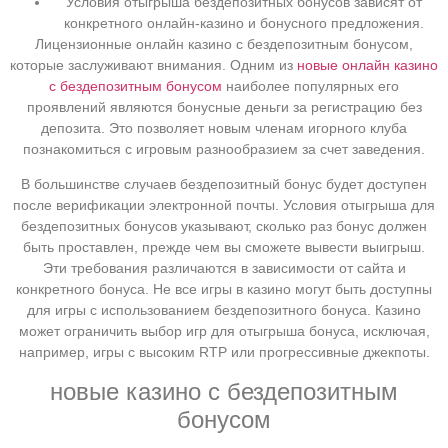
Условия отыгрыша бездепозитных бонусов зависят от
конкретного онлайн-казино и бонусного предложения.
Лицензионные онлайн казино с бездепозитным бонусом,
которые заслуживают внимания. Одним из
новые онлайн казино
с бездепозитным бонусом
наиболее популярных его
проявлений являются бонусные деньги за регистрацию без
депозита. Это позволяет новым членам игорного клуба
познакомиться с игровым разнообразием за счет заведения.
В большинстве случаев бездепозитный бонус будет доступен
после верификации электронной почты. Условия отыгрыша для
бездепозитных бонусов указывают, сколько раз бонус должен
быть проставлен, прежде чем вы сможете вывести выигрыш.
Эти требования различаются в зависимости от сайта и
конкретного бонуса. Не все игры в казино могут быть доступны
для игры с использованием бездепозитного бонуса. Казино
может ограничить выбор игр для отыгрыша бонуса, исключая,
например, игры с высоким RTP или прогрессивные джекпоты.
новые казино с бездепозитным
бонусом