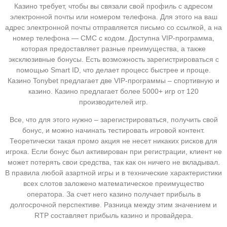
Казино требует, чтобы вы связали свой профиль с адресом
электронной почты или номером телефона. Для этого на ваш
адрес электронной почты отправляется письмо со ссылкой, а на
номер телефона — СМС с кодом. Доступна VIP-программа,
которая предоставляет разные преимущества, а также
эксклюзивные бонусы. Есть возможность зарегистрироваться с
помощью Smart ID, что делает процесс быстрее и проще.
Казино Tonybet предлагает две VIP-программы – спортивную и
казино. Казино предлагает более 5000+ игр от 120
производителей игр.
Все, что для этого нужно – зарегистрироваться, получить свой
бонус, и можно начинать тестировать игровой контент.
Теоретически такая промо акция не несет никаких рисков для
игрока. Если бонус был активирован при регистрации, клиент не
может потерять свои средства, так как он ничего не вкладывал.
В правила любой азартной игры и в технические характеристики
всех слотов заложено математическое преимущество
оператора. За счет него казино получает прибыль в
долгосрочной перспективе. Разница между этим значением и
RTP составляет прибыль казино и провайдера.