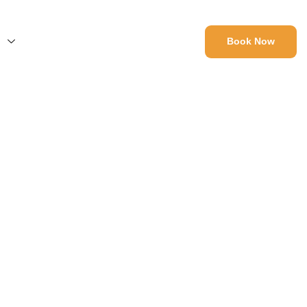
s
Blogs
Contact Us
Book Now
 Online Terpercaya
Live Casino, 24 7,
ia