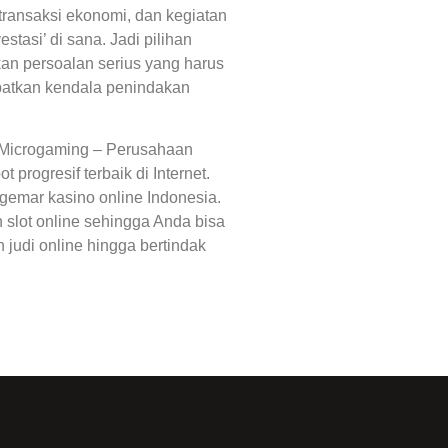
transaksi ekonomi, dan kegiatan
stasi’ di sana. Jadi pilihan
akan persoalan serius yang harus
ibatkan kendala penindakan
ia. Microgaming – Perusahaan
 progresif terbaik di Internet.
emar kasino online Indonesia.
 slot online sehingga Anda bisa
judi online hingga bertindak