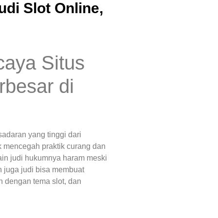
di Slot Online,
caya Situs
rbesar di
sadaran yang tinggi dari
uk mencegah praktik curang dan
in judi hukumnya haram meski
 juga judi bisa membuat
n dengan tema slot, dan