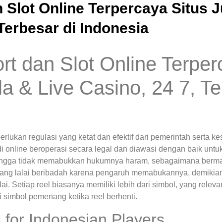
 Slot Online Terpercaya Situs Ju
 Terbesar di Indonesia
rt dan Slot Online Terper
la & Live Casino, 24 7, Te
erlukan regulasi yang ketat dan efektif dari pemerintah serta ke
i online beroperasi secara legal dan diawasi dengan baik unt
ingga tidak memabukkan hukumnya haram, sebagaimana berma
ng lalai beribadah karena pengaruh memabukannya, demikian
 Setiap reel biasanya memiliki lebih dari simbol, yang releva
simbol pemenang ketika reel berhenti.
 for Indonesian Players