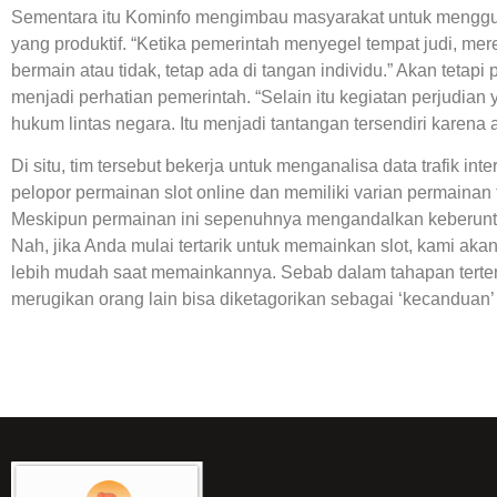
Sementara itu Kominfo mengimbau masyarakat untuk menggunaka
yang produktif. “Ketika pemerintah menyegel tempat judi, mere
bermain atau tidak, tetap ada di tangan individu.” Akan teta
menjadi perhatian pemerintah. “Selain itu kegiatan perjudia
hukum lintas negara. Itu menjadi tantangan tersendiri karena
Di situ, tim tersebut bekerja untuk menganalisa data trafik i
pelopor permainan slot online dan memiliki varian permainan ter
Meskipun permainan ini sepenuhnya mengandalkan keberuntu
Nah, jika Anda mulai tertarik untuk memainkan slot, kami ak
lebih mudah saat memainkannya. Sebab dalam tahapan tertent
merugikan orang lain bisa diketagorikan sebagai ‘kecanduan