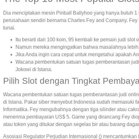
Dia menciptakan mesin Pinball Ballyhoo yang hanya butuh 1 
perusahaan sendiri bernama Charles Fey and Company. Fey s
tunai.
Itu berarti dari 100 koin, 95 kembali ke pemain judi slot 
Namun mereka mengingatkan bahwa masalahnya lebih be
Jika Anda ingin cara cepat untuk mengetahui apakah An
Wacana pembentukan satuan tugas pemberantasan judi o
Jokowi di Istana.
Pilih Slot dengan Tingkat Pembaya
Wacana pembentukan satuan tugas pemberantasan judi online 
di Istana. Pakar siber menyebut Indonesia sudah memasuki fa
Informatika. Fey mengubahnya dengan tiga silinder atau cak
menerima pembayaran US$ 5. Game yang dirancang Fey diop
atau token yang ditukar dengan segelas bir atau barang daga
Asosiasi Regulator Perjudian Internasional () mencantumkan I