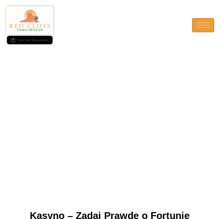
Kasyno – Zadaj Prawdę o
Fortunie
Kasyno – Zadaj Prawdę o Fortunie