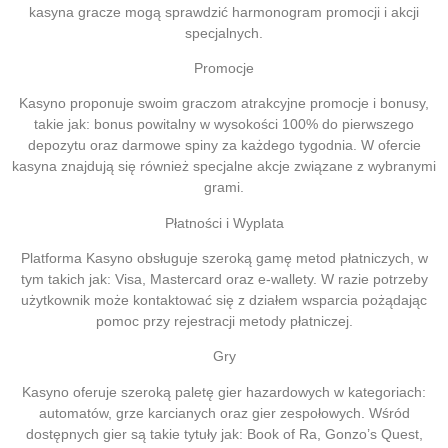
kasyna gracze mogą sprawdzić harmonogram promocji i akcji
specjalnych.
Promocje
Kasyno proponuje swoim graczom atrakcyjne promocje i bonusy,
takie jak: bonus powitalny w wysokości 100% do pierwszego
depozytu oraz darmowe spiny za każdego tygodnia. W ofercie
kasyna znajdują się również specjalne akcje związane z wybranymi
grami.
Płatności i Wyplata
Platforma Kasyno obsługuje szeroką gamę metod płatniczych, w
tym takich jak: Visa, Mastercard oraz e-wallety. W razie potrzeby
użytkownik może kontaktować się z działem wsparcia pożądając
pomoc przy rejestracji metody płatniczej.
Gry
Kasyno oferuje szeroką paletę gier hazardowych w kategoriach:
automatów, grze karcianych oraz gier zespołowych. Wśród
dostępnych gier są takie tytuły jak: Book of Ra, Gonzo’s Quest,