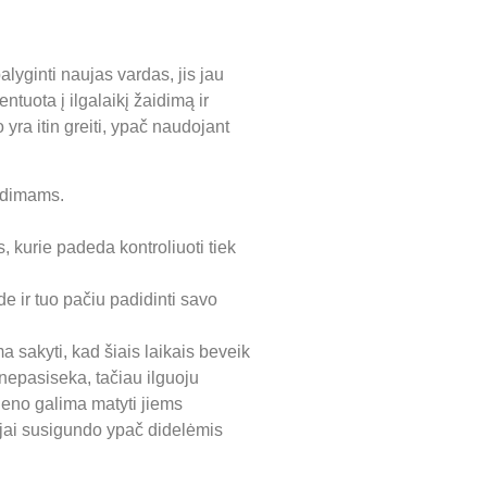
alyginti naujas vardas, jis jau
tuota į ilgalaikį žaidimą ir
yra itin greiti, ypač naudojant
aidimams.
, kurie padeda kontroliuoti tiek
de ir tuo pačiu padidinti savo
a sakyti, kad šiais laikais beveik
 nepasiseka, tačiau ilguoju
ieno galima matyti jiems
dėjai susigundo ypač didelėmis