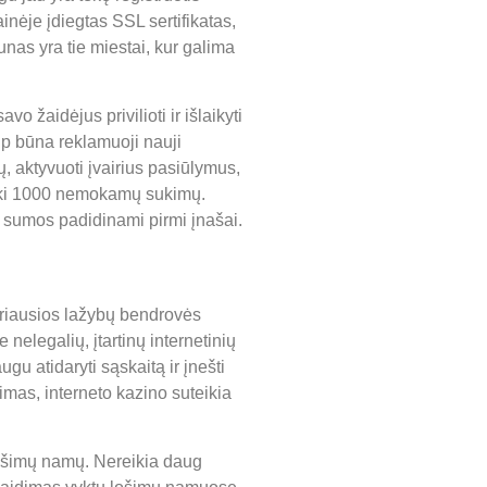
inėje įdiegtas SSL sertifikatas,
as yra tie miestai, kur galima
 žaidėjus privilioti ir išlaikyti
ip būna reklamuoji nauji
ų, aktyvuoti įvairius pasiūlymus,
 iki 1000 nemokamų sukimų.
ų sumos padidinami pirmi įnašai.
Geriausios lažybų bendrovės
nelegalių, įtartinų internetinių
u atidaryti sąskaitą ir įnešti
imas, interneto kazino suteikia
 lošimų namų. Nereikia daug