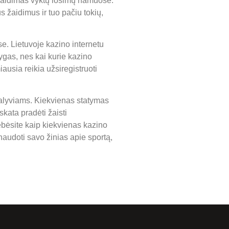
g žaidimas vyktų lošimų namuose.
 žaidimus ir tuo pačiu tokių,
e. Lietuvoje kazino internetu
lygas, nes kai kurie kazino
ausia reikia užsiregistruoti
lyviams. Kiekvienas statymas
skata pradėti žaisti
ebėsite kaip kiekvienas kazino
naudoti savo žinias apie sportą,