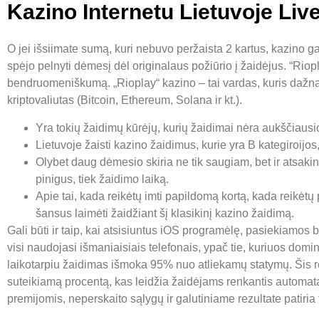
Kazino Internetu Lietuvoje Liv
O jei išsiimate sumą, kuri nebuvo peržaista 2 kartus, kazino g
spėjo pelnyti dėmesį dėl originalaus požiūrio į žaidėjus. “Riop
bendruomeniškumą. „Rioplay“ kazino – tai vardas, kuris dažnai k
kriptovaliutas (Bitcoin, Ethereum, Solana ir kt.).
Yra tokių žaidimų kūrėjų, kurių žaidimai nėra aukščiausi
Lietuvoje žaisti kazino žaidimus, kurie yra B kategiroijo
Olybet daug dėmesio skiria ne tik saugiam, bet ir atsaking
pinigus, tiek žaidimo laiką.
Apie tai, kada reikėtų imti papildomą kortą, kada reikėtų p
šansus laimėti žaidžiant šį klasikinį kazino žaidimą.
Gali būti ir taip, kai atsisiuntus iOS programėlę, pasiekiamos b
visi naudojasi išmaniaisiais telefonais, ypač tie, kuriuos domi
laikotarpiu žaidimas išmoka 95% nuo atliekamų statymų. Šis r
suteikiamą procentą, kas leidžia žaidėjams renkantis automatą 
premijomis, neperskaito sąlygų ir galutiniame rezultate patiria 