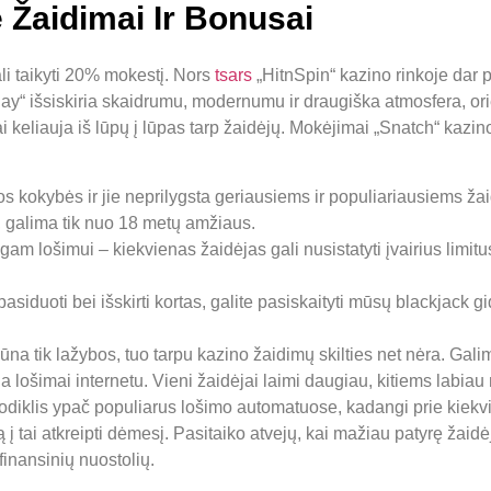
e Žaidimai Ir Bonusai
ali taikyti 20% mokestį. Nors
tsars
„HitnSpin“ kazino rinkoje dar p
lay“ išsiskiria skaidrumu, modernumu ir draugiška atmosfera, orien
eliauja iš lūpų į lūpas tarp žaidėjų. Mokėjimai „Snatch“ kazino 
os kokybės ir jie neprilygsta geriausiems ir populiariausiems ž
s, galima tik nuo 18 metų amžiaus.
am lošimui – kiekvienas žaidėjas gali nusistatyti įvairius limitus
asiduoti bei išskirti kortas, galite pasiskaityti mūsų blackjack gi
ūna tik lažybos, tuo tarpu kazino žaidimų skilties net nėra. Galim
na lošimai internetu. Vieni žaidėjai laimi daugiau, kitiems labiau
odiklis ypač populiarus lošimo automatuose, kadangi prie kiekv
į tai atkreipti dėmesį. Pasitaiko atvejų, kai mažiau patyrę žai
finansinių nuostolių.