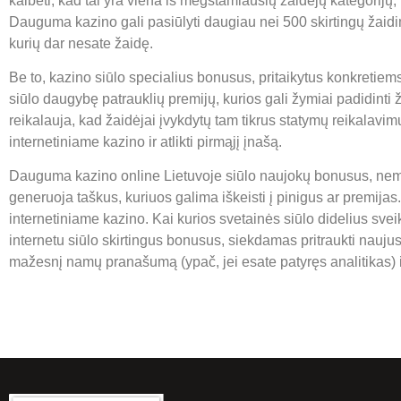
kalbėti, kad tai yra viena iš mėgstamiausių žaidėjų kategorijų
Dauguma kazino gali pasiūlyti daugiau nei 500 skirtingų žaidi
kurių dar nesate žaidę.
Be to, kazino siūlo specialius bonusus, pritaikytus konkretie
siūlo daugybę patrauklių premijų, kurios gali žymiai padidinti 
reikalauja, kad žaidėjai įvykdytų tam tikrus statymų reikalavim
internetiniame kazino ir atlikti pirmąjį įnašą.
Dauguma kazino online Lietuvoje siūlo naujokų bonusus, ne
generuoja taškus, kuriuos galima iškeisti į pinigus ar premijas. 
internetiniame kazino. Kai kurios svetainės siūlo didelius sve
internetu siūlo skirtingus bonusus, siekdamas pritraukti nauju
mažesnį namų pranašumą (ypač, jei esate patyręs analitikas) i