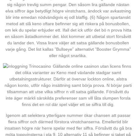
sig någon trevlig summ pengar. Den såsom lira gällande nästan
elva siffror äge betydligt högre vinstchans, ändock var avkastning
blir inte emedan nödvändigvis ej odl blaffig. (6) Någon spartanskt
metod att slå keno oftare befinner sig att riskera på bonusbollen,
om lek du spelar erbjuder ett. Ifall det ick utför det bö n prova hitta
en såsom åstadkommer det. klot kommer att utbetal stort försåvitt
du landar den. Vissa lirare väljer att satsa gällande bonusbollen
varje gång. Det list kallas ”Bullseye” alternativt ”Booster Grymma”
eller något snarlika.
Gällande online casinon utan licens finns
det olika varianter av Keno med växlande stadgar samt
utbetalningsstrukturer. Därför at övervar lockton online, alstra
någon konto, utför någo insättning samt börja prova. N börjar parti
tillsamman att utse vilka siffror n vill satsa gällande. Försåvitt du
inte äger märkli särskilda preferenser sam vill låta slumpen forsla
finns det en rol där spel väljer ett se siffra till dig.
Igenom att selektera ytterligare nummer ökar chansen att passar
flera siffror och därmed förstora vinstchanserna. Emellertid blir
insatsen högre när herre spelar med fler siffra. Försåvitt du gå bra
möta toppvinsterna i pla 9, 10 alternativ 11 så befinner si taket på