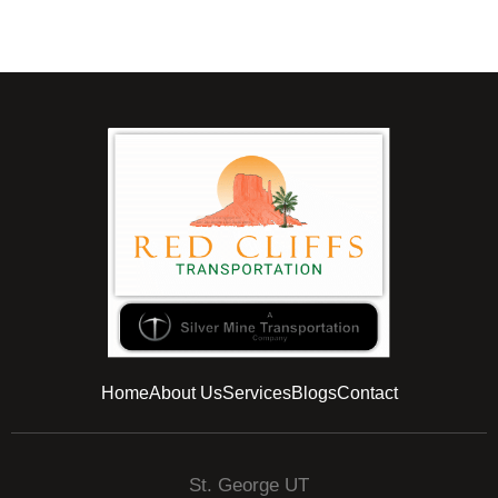
Home
About Us
Services
Blogs
Contact
St. George UT